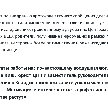
т по внедрению протокола этичного сообщения диаг
идностью или высоким риском ее развития действует 
о исследованию, проведенному в двух из них Центром
ИУ ВШЭ, родители, получившие информацию в рамках 
ноза, настроены более оптимистично и реже нуждают
й помощи.
таты работы нас по-настоящему воодушевляют,
а Киш
, юрист ЦЛП и заместитель руководителя
ения в Координационном совете уполномоченно
. — Мотивация и интерес к теме в профессиона
тве растут».