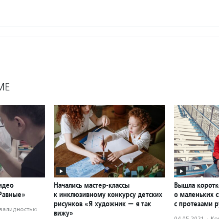
МЕ
идео
Начались мастер-классы
Вышла корот
«Равные»
к инклюзивному конкурсу детских
о маленьких 
рисунков «Я художник — я так
с протезами р
нвалидностью
вижу»
04.05.2021
·
Ко