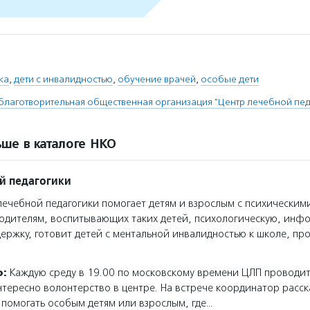
ка
,
дети с инвалидностью
,
обучение врачей
,
особые дети
благотворительная общественная организация "Центр лечебной пед
ше в каталоге НКО
й педагогики
ечебной педагогики помогает детям и взрослым с психическим
родителям, воспитывающих таких детей, психологическую, ин
ержку, готовит детей с ментальной инвалидностью к школе, пр
о:
Каждую среду в 19.00 по московскому времени ЦЛП проводит
интересно волонтерство в центре. На встрече координатор расск
помогать особым детям или взрослым, где…