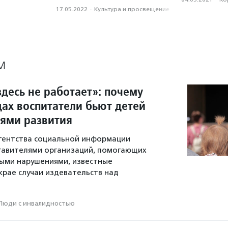
17.05.2022
·
Культура и просвещение
М
десь не работает»: почему
дах воспитатели бьют детей
тями развития
гентства социальной информации
тавителями организаций, помогающих
ыми нарушениями, известные
крае случаи издевательств над
Люди с инвалидностью