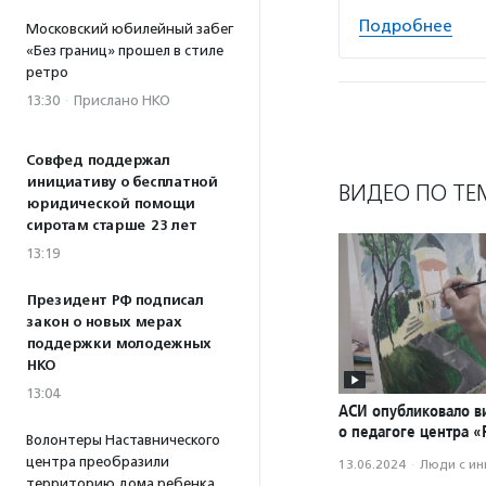
Подробнее
Московский юбилейный забег
«Без границ» прошел в стиле
ретро
13:30
·
Прислано НКО
Совфед поддержал
инициативу о бесплатной
ВИДЕО ПО ТЕ
юридической помощи
сиротам старше 23 лет
13:19
Президент РФ подписал
закон о новых мерах
поддержки молодежных
НКО
13:04
АСИ опубликовало в
о педагоге центра 
Волонтеры Наставнического
центра преобразили
13.06.2024
·
Люди с и
территорию дома ребенка