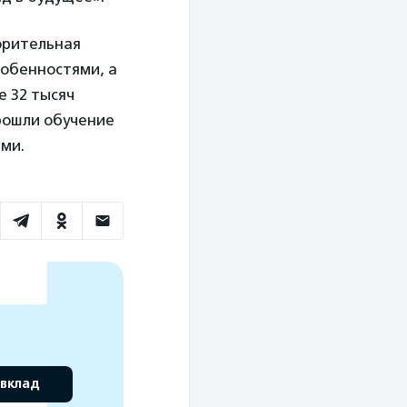
орительная
собенностями, а
е 32 тысяч
прошли обучение
ми.
 вклад