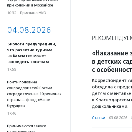
при колонии в Можайске
10:32
·
Прислано НКО
04.08.2026
РЕКОМЕНДУЕ
Биологи предупредили,
что развитие туризма
«Наказание з
на Камчатке может
в детских са
навредить косаткам
с особеннос
17:59
Корреспондент А
Почти половина
обсудила с предс
соцпредприятий России
детям с ментальн
сосредоточена в 10 регионах
в Краснодарском 
страны — фонд «Наше
будущее»
дошкольниками.
17:46
Статьи
·
03.08.2026
·
Принимаются заявки
на конкурс эссе