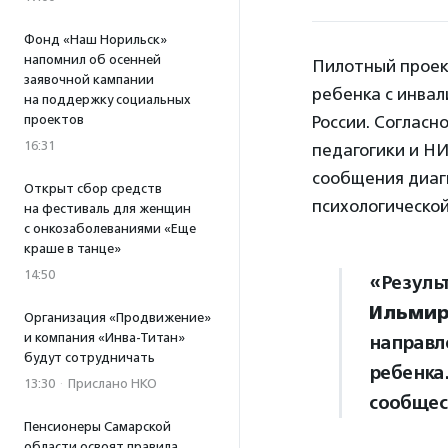
Фонд «Наш Норильск»
напомнил об осенней
Пилотный проек
заявочной кампании
ребенка с инвал
на поддержку социальных
проектов
России. Согласн
16:31
педагогики и Н
сообщения диаг
Открыт сбор средств
психологическо
на фестиваль для женщин
с онкозаболеваниями «Еще
краше в танце»
14:50
«Резуль
Ильмир
Организация «Продвижение»
и компания «Инва-Титан»
направл
будут сотрудничать
ребенка
13:30
·
Прислано НКО
сообщес
Пенсионеры Самарской
области освоят правила