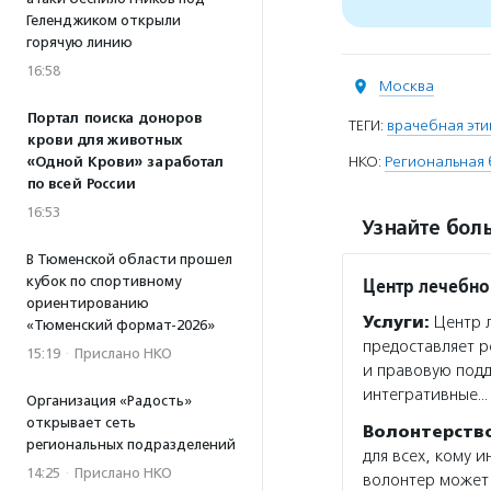
Геленджиком открыли
горячую линию
16:58
Москва
Портал поиска доноров
ТЕГИ:
врачебная эти
крови для животных
НКО:
Региональная 
«Одной Крови» заработал
по всей России
16:53
Узнайте боль
В Тюменской области прошел
кубок по спортивному
Центр лечебно
ориентированию
Услуги:
Центр л
«Тюменский формат-2026»
предоставляет 
15:19
·
Прислано НКО
и правовую подд
интегративные…
Организация «Радость»
открывает сеть
Волонтерств
региональных подразделений
для всех, кому 
14:25
·
Прислано НКО
волонтер может 