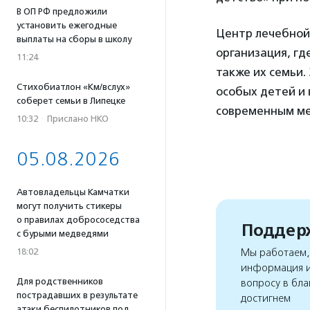
В ОП РФ предложили
установить ежегодные
Центр лечебной
выплаты на сборы в школу
организация, гд
11:24
также их семьи.
Стихобиатлон «Км/вслух»
особых детей и 
соберет семьи в Липецке
современным ме
10:32
·
Прислано НКО
05.08.2026
Автовладельцы Камчатки
могут получить стикеры
о правилах добрососедства
Поддерж
с бурыми медведями
18:02
Мы работаем, 
информация и
Для родственников
вопросу в бла
пострадавших в результате
достигнем
атаки беспилотников под