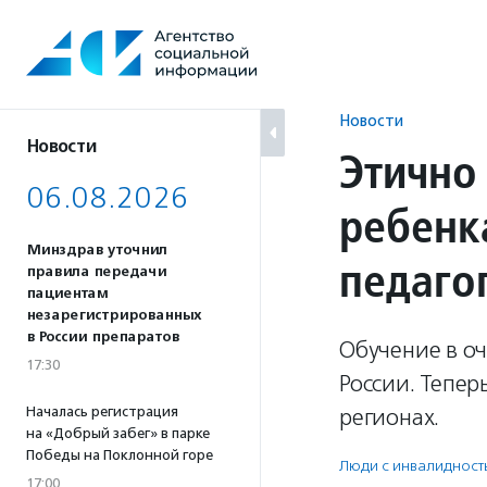
Перейти
к
содержанию
Новости
Новости
Этично
06.08.2026
ребенк
Минздрав уточнил
педаго
правила передачи
пациентам
незарегистрированных
в России препаратов
Обучение в о
17:30
России. Тепер
Началась регистрация
регионах.
на «Добрый забег» в парке
Победы на Поклонной горе
Люди с инвалидност
17:00