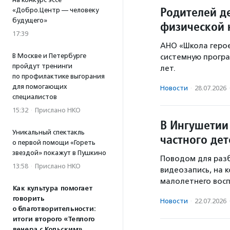
Родителей де
«Добро.Центр — человеку
будущего»
физической 
17:39
АНО «Школа герое
В Москве и Петербурге
системную програ
пройдут тренинги
лет.
по профилактике выгорания
для помогающих
Новости
·
28.07.2026
специалистов
15:32
·
Прислано НКО
В Ингушетии
Уникальный спектакль
частного дет
о первой помощи «Гореть
звездой» покажут в Пушкино
Поводом для разб
13:58
·
Прислано НКО
видеозапись, на 
малолетнего восп
Как культура помогает
говорить
Новости
·
22.07.2026
о благотворительности:
итоги второго «Теплого
вечера с Кольским»