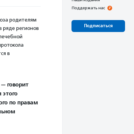
Поддержать нас
ноза родителям
Подписаться
в ряде регионов
 лечебной
протокола
ся в
 — говорит
 этого
го по правам
льном