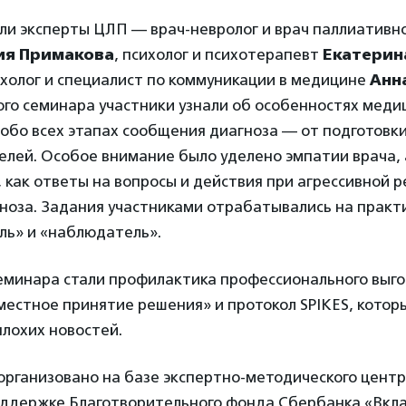
ли эксперты ЦЛП — врач-невролог и врач паллиатив
ия Примакова
, психолог и психотерапевт
Екатерин
холог и специалист по коммуникации в медицине
Анн
ого семинара участники узнали об особенностях меди
обо всех этапах сообщения диагноза — от подготовки
елей. Особое внимание было уделено эмпатии врача, 
 как ответы на вопросы и действия при агрессивной р
ноза. Задания участниками отрабатывались на практ
ль» и «наблюдатель».
еминара стали профилактика профессионального выго
естное принятие решения» и протокол SPIKES, котор
лохих новостей.
организовано на базе экспертно-методического цент
оддержке Благотворительного фонда Сбербанка «Вкла