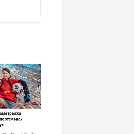
кометражка
спортсменах
ук
рпоративная ответственность