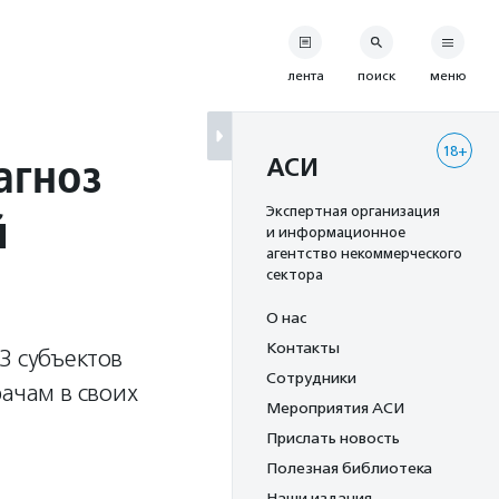
лента
поиск
меню
18+
агноз
АСИ
й
Экспертная организация
и информационное
агентство некоммерческого
сектора
О нас
Контакты
3 субъектов
Сотрудники
рачам в своих
Мероприятия АСИ
Прислать новость
Полезная библиотека
Наши издания