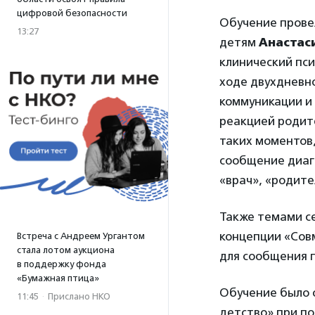
цифровой безопасности
Обучение прове
13:27
детям
Анастас
клинический пси
ходе двухдневн
коммуникации и 
реакцией родит
таких моментов,
сообщение диаг
«врач», «родите
Также темами с
концепции «Совм
Встреча с Андреем Ургантом
стала лотом аукциона
для сообщения п
в поддержку фонда
«Бумажная птица»
Обучение было 
11:45
·
Прислано НКО
детство» при п