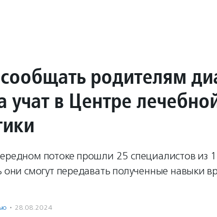
 сообщать родителям ди
а учат в Центре лечебно
гики
чередном потоке прошли 25 специалистов из 1
ь они смогут передавать полученные навыки в
ью
·
28.08.2024