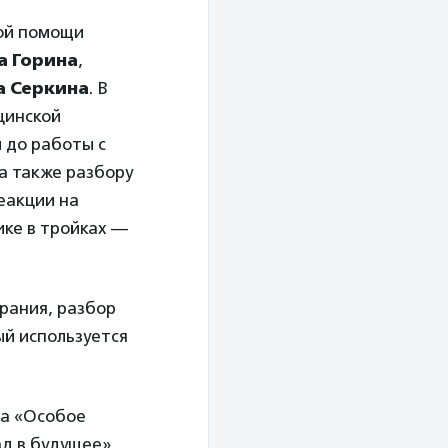
ной помощи
а Горина
,
а Серкина
. В
цинской
 до работы с
а также разбору
еакции на
ике в тройках —
рания, разбор
ый используется
ра «Особое
д в будущее».