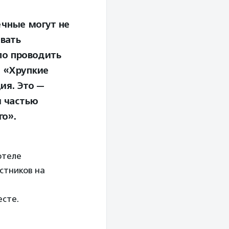
ечные могут не
ивать
ло проводить
а «Хрупкие
ия. Это —
я частью
о».
отеле
стников на
сте.