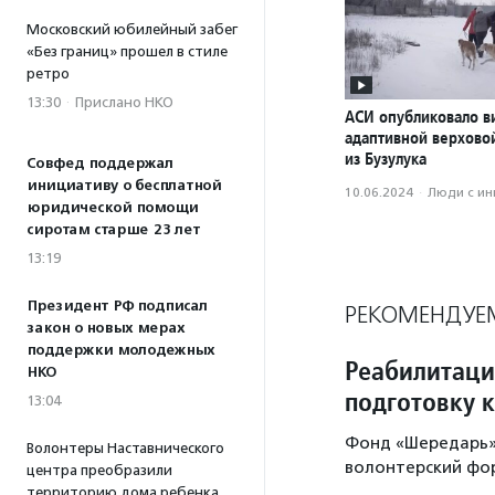
Московский юбилейный забег
«Без границ» прошел в стиле
ретро
13:30
·
Прислано НКО
АСИ опубликовало в
адаптивной верхово
из Бузулука
Совфед поддержал
инициативу о бесплатной
10.06.2024
·
Люди с и
юридической помощи
сиротам старше 23 лет
13:19
Президент РФ подписал
РЕКОМЕНДУЕ
закон о новых мерах
поддержки молодежных
Реабилитаци
НКО
подготовку 
13:04
Фонд «Шередарь» 
Волонтеры Наставнического
волонтерский фор
центра преобразили
территорию дома ребенка