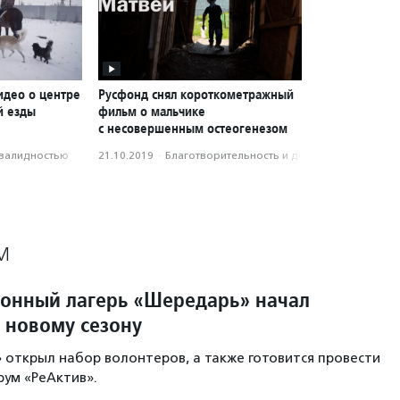
идео о центре
Русфонд снял короткометражный
й езды
фильм о мальчике
с несовершенным остеогенезом
нвалидностью
21.10.2019
·
Благотвори­тель­ность и доброволь­чест­во
М
онный лагерь «Шередарь» начал
к новому сезону
открыл набор волонтеров, а также готовится провести
ум «РеАктив».