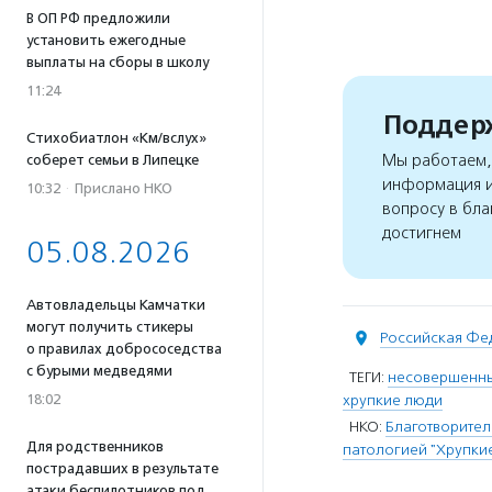
В ОП РФ предложили
установить ежегодные
выплаты на сборы в школу
11:24
Поддерж
Стихобиатлон «Км/вслух»
Мы работаем, 
соберет семьи в Липецке
информация и
10:32
·
Прислано НКО
вопросу в бла
достигнем
05.08.2026
Автовладельцы Камчатки
могут получить стикеры
Российская Фе
о правилах добрососедства
с бурыми медведями
ТЕГИ:
несовершенны
18:02
хрупкие люди
НКО:
Благотворите
Для родственников
патологией "Хрупки
пострадавших в результате
атаки беспилотников под