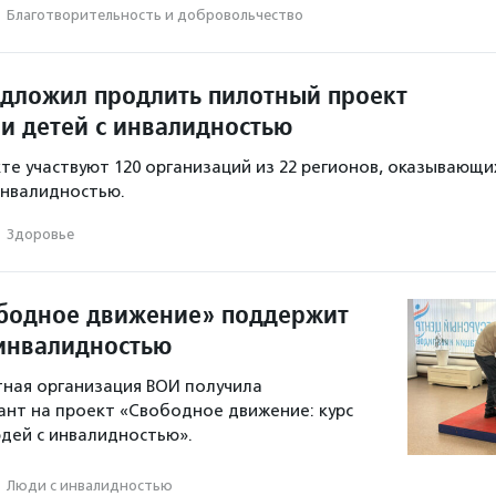
·
Благотвори­тель­ность и доброволь­чест­во
дложил продлить пилотный проект
и детей с инвалидностью
те участвуют 120 организаций из 22 регионов, оказывающи
инвалидностью.
·
Здоровье
бодное движение» поддержит
инвалидностью
ная организация ВОИ получила
ант на проект «Свободное движение: курс
дей с инвалидностью».
·
Люди с инвалидностью