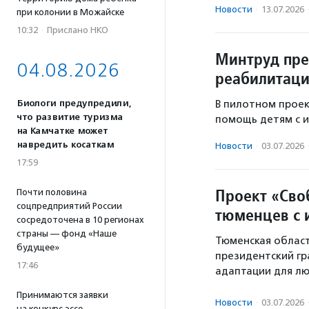
Новости
·
13.07.2026
при колонии в Можайске
10:32
·
Прислано НКО
Минтруд пре
04.08.2026
реабилитаци
Биологи предупредили,
В пилотном проек
что развитие туризма
помощь детям с 
на Камчатке может
навредить косаткам
Новости
·
03.07.2026
17:59
Проект «Сво
Почти половина
соцпредприятий России
тюменцев с 
сосредоточена в 10 регионах
страны — фонд «Наше
Тюменская област
будущее»
президентский гр
17:46
адаптации для лю
Принимаются заявки
Новости
·
03.07.2026
на конкурс эссе