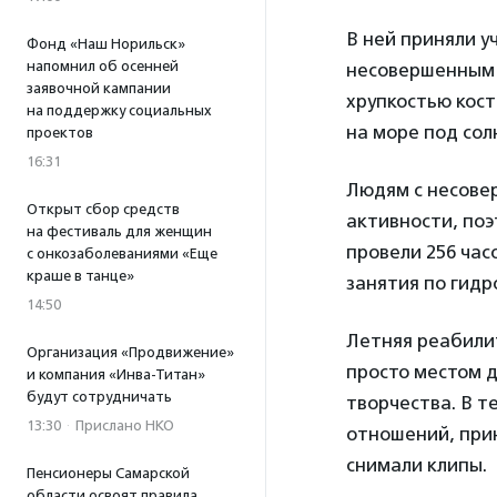
В ней приняли у
Фонд «Наш Норильск»
напомнил об осенней
несовершенным 
заявочной кампании
хрупкостью кос
на поддержку социальных
на море под сол
проектов
16:31
Людям с несове
Открыт сбор средств
активности, поэ
на фестиваль для женщин
провели 256 час
с онкозаболеваниями «Еще
краше в танце»
занятия по гидр
14:50
Летняя реабилит
Организация «Продвижение»
просто местом д
и компания «Инва-Титан»
будут сотрудничать
творчества. В т
13:30
·
Прислано НКО
отношений, при
снимали клипы.
Пенсионеры Самарской
области освоят правила