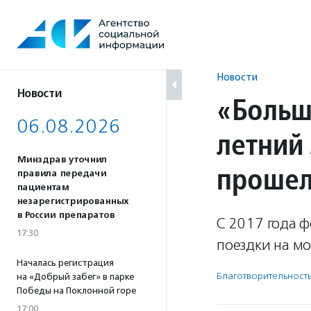
Перейти
к
содержанию
Новости
Новости
«Больш
06.08.2026
летний
Минздрав уточнил
прошел
правила передачи
пациентам
незарегистрированных
в России препаратов
С 2017 года 
17:30
поездки на мо
Началась регистрация
Благотвори­тель­ност
на «Добрый забег» в парке
Победы на Поклонной горе
17:00