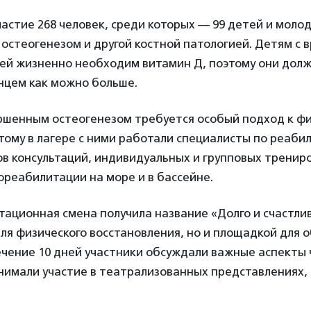
частие 268 человек, среди которых — 99 детей и молод
остеогенезом и другой костной патологией. Детям с
тей жизненно необходим витамин Д, поэтому они дол
нцем как можно больше.
ршенным остеогенезом требуется особый подход к ф
тому в лагере с ними работали специалисты по реаби
ов консультаций, индивидуальных и групповых трениро
ореабилитации на море и в бассейне.
ационная смена получила название «Долго и счастливо
ля физического восстановления, но и площадкой для 
ечение 10 дней участники обсуждали важные аспекты
нимали участие в театрализованных представлениях, 