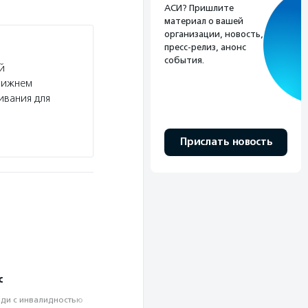
АСИ? Пришлите
материал о вашей
организации, новость,
пресс-релиз, анонс
события.
й
 Нижнем
ивания для
Прислать новость
с
ди с инвалидностью