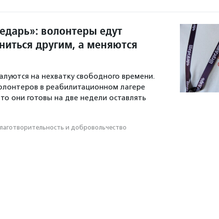
едарь»: волонтеры едут
ниться другим, а меняются
алуются на нехватку свободного времени.
олонтеров в реабилитационном лагере
что они готовы на две недели оставлять
лаготвори­тель­ность и доброволь­чест­во