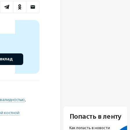
 вклад
нвалидностью
,
й костной
Попасть в ленту
Как попасть в новости