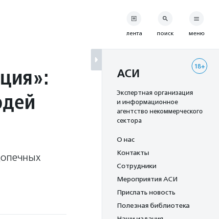
лента
поиск
меню
18+
ция»:
АСИ
юдей
Экспертная организация
и информационное
агентство некоммерческого
сектора
О нас
Контакты
допечных
Сотрудники
Мероприятия АСИ
Прислать новость
Полезная библиотека
Наши издания