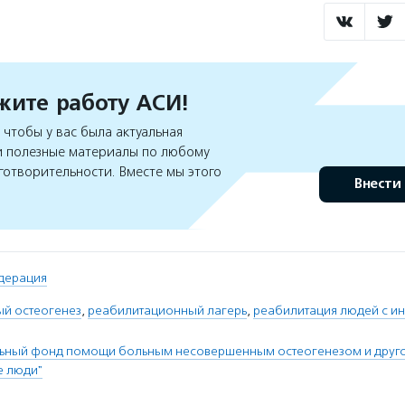
ите работу АСИ!
чтобы у вас была актуальная
 полезные материалы по любому
готворительности. Вместе мы этого
Внести
дерация
й остеогенез
,
реабилитационный лагерь
,
реабилитация людей с и
льный фонд помощи больным несовершенным остеогенезом и друго
е люди"