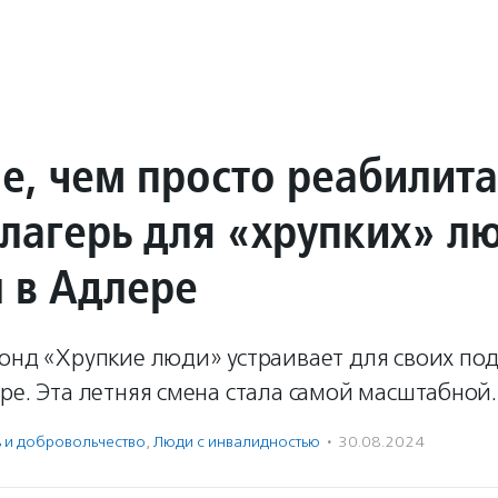
е, чем просто реабилита
 лагерь для «хрупких» л
 в Адлере
фонд «Хрупкие люди» устраивает для своих по
ре. Эта летняя смена стала самой масштабной.
ь и доброволь­чест­во
,
Люди с инвалидностью
·
30.08.2024