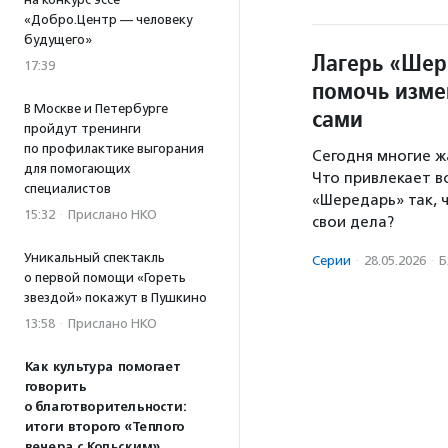
«Добро.Центр — человеку
будущего»
Лагерь «Шер
17:39
помочь изме
В Москве и Петербурге
сами
пройдут тренинги
по профилактике выгорания
Сегодня многие ж
для помогающих
Что привлекает в
специалистов
«Шередарь» так, 
15:32
·
Прислано НКО
свои дела?
Уникальный спектакль
Серии
·
28.05.2026
·
Б
о первой помощи «Гореть
звездой» покажут в Пушкино
13:58
·
Прислано НКО
Как культура помогает
говорить
о благотворительности:
итоги второго «Теплого
вечера с Кольским»