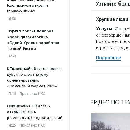
Узнайте боль
Геленджиком открыли
горячую линию
Хрупкие люди
16:58
Услуги:
Фонд «Х
Портал поиска доноров
с несовершенным
крови для животных
Новгороде, пров
«Одной Крови» заработал
взрослых, предо
по всей России
16:53
Подробнее
В Тюменской области прошел
кубок по спортивному
ориентированию
«Тюменский формат-2026»
15:19
·
Прислано НКО
ВИДЕО ПО ТЕ
Организация «Радость»
открывает сеть
региональных подразделений
14:25
·
Прислано НКО