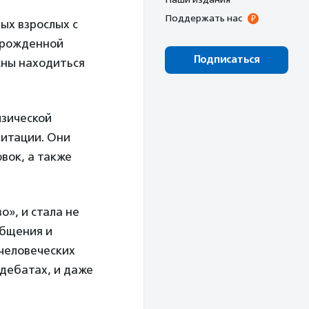
Поддержать нас
ых взрослых с
 врожденной
Подписаться
жны находиться
изической
литации. Они
вок, а также
», и стала не
общения и
 человеческих
дебатах, и даже