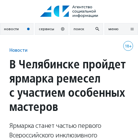
Перейти
к
содержанию
новости
сервисы
поиск
меню
18+
Новости
В Челябинске пройдет
ярмарка ремесел
с участием особенных
мастеров
Ярмарка станет частью первого
Всероссийского инклюзивного