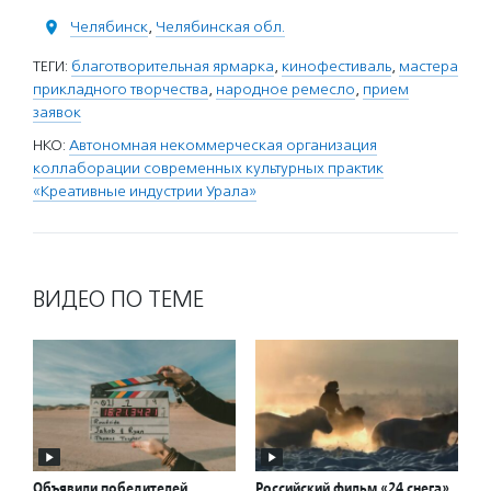
Челябинск
,
Челябинская обл.
ТЕГИ:
благотворительная ярмарка
,
кинофестиваль
,
мастера
прикладного творчества
,
народное ремесло
,
прием
заявок
НКО:
Автономная некоммерческая организация
коллаборации современных культурных практик
«Креативные индустрии Урала»
ВИДЕО ПО ТЕМЕ
Объявили победителей
Российский фильм «24 снега»