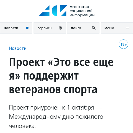
Перейти
к
содержанию
новости
сервисы
поиск
меню
18+
Новости
Проект «Это все еще
я» поддержит
ветеранов спорта
Проект приурочен к 1 октября ―
Международному дню пожилого
человека.