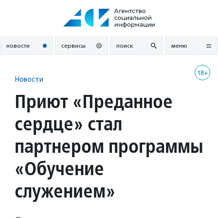
Перейти
к
содержанию
новости
сервисы
поиск
меню
18+
Новости
Приют «Преданное
сердце» стал
партнером программы
«Обучение
служением»