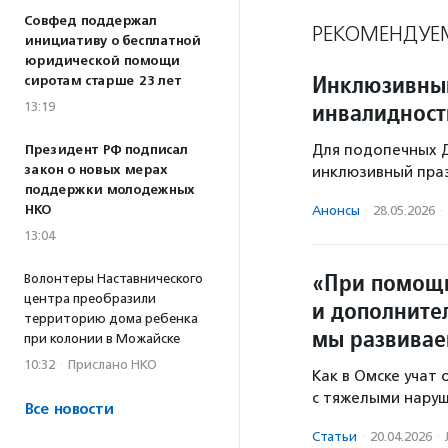
Совфед поддержал
РЕКОМЕНДУЕ
инициативу о бесплатной
юридической помощи
Инклюзивный
сиротам старше 23 лет
инвалидност
13:19
Для подопечных 
Президент РФ подписал
закон о новых мерах
инклюзивный пра
поддержки молодежных
НКО
Анонсы
·
28.05.2026
·
13:04
«При помощи
Волонтеры Наставнического
центра преобразили
и дополните
территорию дома ребенка
мы развивае
при колонии в Можайске
10:32
·
Прислано НКО
Как в Омске учат
с тяжелыми наруш
Все новости
Статьи
·
20.04.2026
·