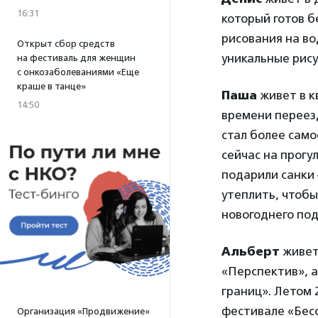
16:31
который готов б
рисования на в
Открыт сбор средств
уникальные рису
на фестиваль для женщин
с онкозаболеваниями «Еще
краше в танце»
Паша
живет в к
14:50
времени переезд
стал более само
сейчас на прогу
подарили санки 
утеплить, чтобы
новогоднего по
Альберт
живет
«Перспектив», а
границ». Летом 
фестивале «Бес
Организация «Продвижение»