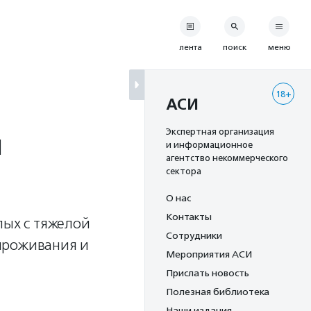
лента
поиск
меню
18+
АСИ
й
Экспертная организация
и информационное
агентство некоммерческого
сектора
О нас
Контакты
лых с тяжелой
Сотрудники
проживания и
Мероприятия АСИ
Прислать новость
Полезная библиотека
Наши издания