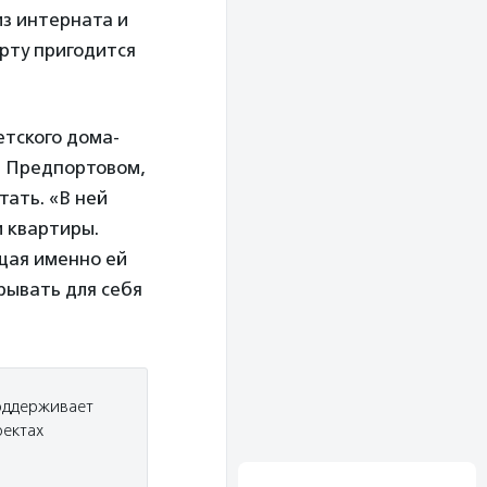
з интерната и
ерту пригодится
етского дома-
а Предпортовом,
тать. «В ней
и квартиры.
ящая именно ей
рывать для себя
поддерживает
оектах