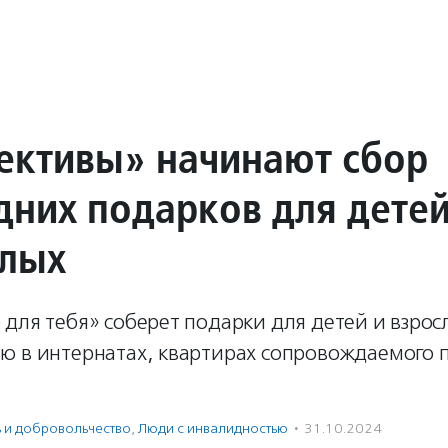
ективы» начинают сбор
дних подарков для дете
слых
для тебя» соберет подарки для детей и взрос
ю в интернатах, квартирах сопровождаемого 
ь и доброволь­чест­во
,
Люди с инвалидностью
·
31.10.2024