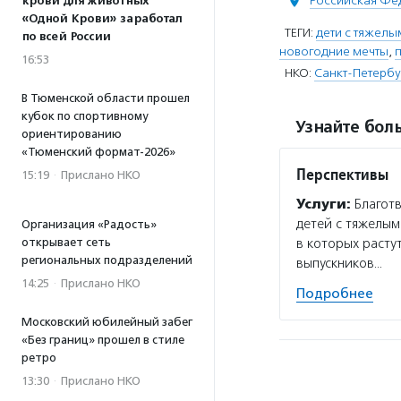
Российская Фе
крови для животных
«Одной Крови» заработал
ТЕГИ:
дети с тяжел
по всей России
новогодние мечты
,
16:53
НКО:
Санкт-Петербу
В Тюменской области прошел
кубок по спортивному
Узнайте боль
ориентированию
«Тюменский формат-2026»
Перспективы
15:19
·
Прислано НКО
Услуги:
Благотв
детей с тяжелым
Организация «Радость»
открывает сеть
в которых расту
региональных подразделений
выпускников…
14:25
·
Прислано НКО
Подробнее
Московский юбилейный забег
«Без границ» прошел в стиле
ретро
13:30
·
Прислано НКО