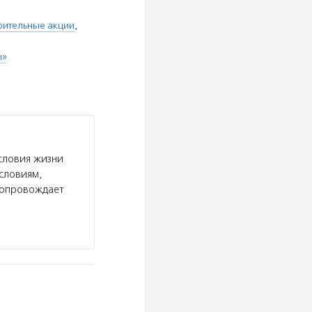
рительные акции
,
ы»
словия жизни
словиям,
 сопровождает