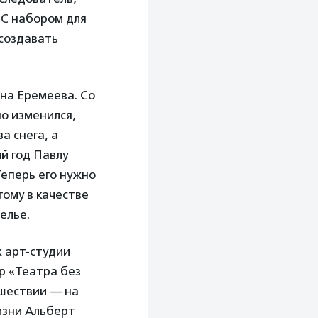
. С набором для
создавать
на Еремеева. Со
о изменился,
а снега, а
й год Павлу
Теперь его нужно
ому в качестве
белье.
 арт-студии
р «Театра без
ешествии — на
изни Альберт