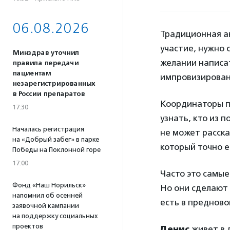
06.08.2026
Традиционная ак
участие, нужно
Минздрав уточнил
желании написат
правила передачи
пациентам
импровизирован
незарегистрированных
в России препаратов
Координаторы п
17:30
узнать, кто из 
Началась регистрация
не может расска
на «Добрый забег» в парке
который точно е
Победы на Поклонной горе
17:00
Часто это самые
Фонд «Наш Норильск»
Но они сделают 
напомнил об осенней
есть в предновог
заявочной кампании
на поддержку социальных
проектов
Денис
живет в 