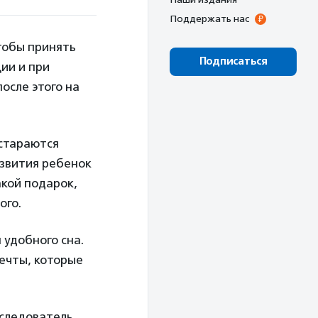
Поддержать нас
Чтобы принять
Подписаться
ии и при
осле этого на
 стараются
азвития ребенок
акой подарок,
ого.
 удобного сна.
мечты, которые
следователь,