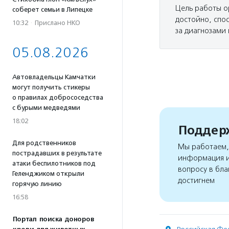
Цель работы о
соберет семьи в Липецке
достойно, спо
10:32
·
Прислано НКО
за диагнозами 
05.08.2026
Автовладельцы Камчатки
могут получить стикеры
о правилах добрососедства
с бурыми медведями
18:02
Поддерж
Для родственников
Мы работаем, 
пострадавших в результате
информация и
атаки беспилотников под
вопросу в бла
Геленджиком открыли
достигнем
горячую линию
16:58
Портал поиска доноров