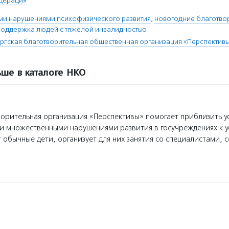
дерация
ыми нарушениями психофизического развития
,
новогодние благотво
поддержка людей с тяжелой инвалидностью
ргская благотворительная общественная организация «Перспектив
ше в каталоге НКО
орительная организация «Перспективы» помогает приблизить у
и множественными нарушениями развития в госучреждениях к у
т обычные дети, организует для них занятия со специалистами,