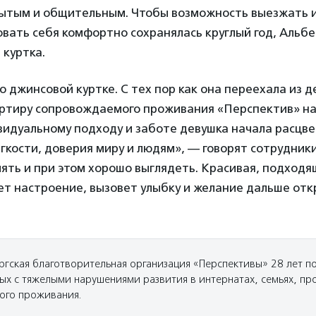
рытым и общительным. Чтобы возможность выезжать и
овать себя комфортно сохранялась круглый год, Альб
 куртка.
о джинсовой куртке. С тех пор как она переехала из д
артиру сопровождаемого проживания «Перспектив» н
идуальному подходу и заботе девушка начала расцве
гкости, доверия миру и людям», — говорят сотрудник
ять и при этом хорошо выглядеть. Красивая, подход
т настроение, вызовет улыбку и желание дальше отк
ргская благотворительная организация «Перспективы» 28 лет 
лых с тяжелыми нарушениями развития в интернатах, семьях, пр
ого проживания.