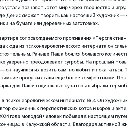
ез устали познавать этот мир через творчество и игру
оде Денис сможет творить как настоящий художник — 
нки на бумаге или деревянных заготовках.
вартире сопровождаемого проживания «Перспектив» 
а сюда из психоневрологического интерната он сильн
стоятельным. Раньше Паша боялся большого количеств
лке уверенно преодолевает сугробы. На прошлый Новы
— он научился их возить сам, но любит и покататься. 
 зимние прогулки стали еще более комфортными. Поэт
дарка для Паши социальные кураторы выбрали термо
 в психоневрологическом интернате № 3. Он художник
втор фирменных перспективских котов и коров и акте
2024 года молодой человек побывал в настоящем пут
сонница» в Калужской области. Благодаря активной ж