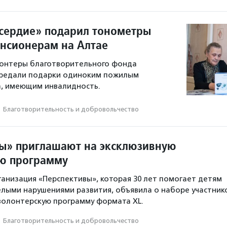
сердие» подарил тонометры
нсионерам на Алтае
лонтеры благотворительного фонда
редали подарки одиноким пожилым
а, имеющим инвалидность.
·
Благотвори­тель­ность и доброволь­чест­во
ы» приглашают на эксклюзивную
ю программу
ганизация «Перспективы», которая 30 лет помогает детям
елыми нарушениями развития, объявила о наборе участник
волонтерскую программу формата XL.
·
Благотвори­тель­ность и доброволь­чест­во