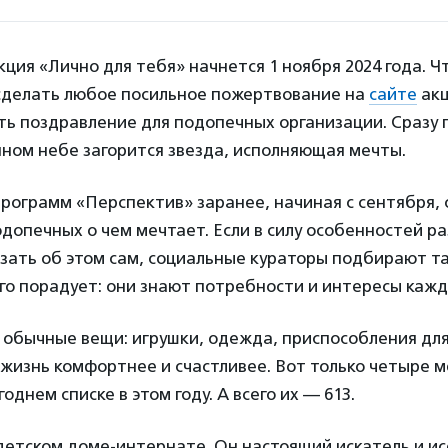
ция «Лично для тебя» начнется 1 ноября 2024 года. 
 сделать любое посильное пожертвование на
сайте
акц
ь поздравление для подопечных организации. Сразу п
ном небе загорится звезда, исполняющая мечты.
рограмм «Перспектив» заранее, начиная с сентября,
подопечных о чем мечтает. Если в силу особенностей р
зать об этом сам, социальные кураторы подбирают т
го порадует: они знают потребности и интересы кажд
 обычные вещи: игрушки, одежда, приспособления для
жизнь комфортнее и счастливее. Вот только четыре 
однем списке в этом году. А всего их — 613.
детском доме-интернате. Он настоящий искатель и ис