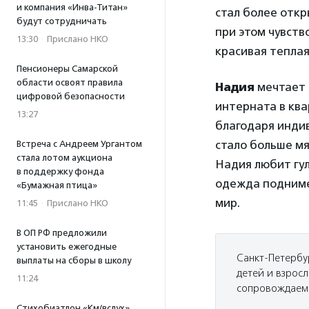
и компания «Инва-Титан»
стал более отк
будут сотрудничать
при этом чувств
13:30
·
Прислано НКО
красивая теплая
Пенсионеры Самарской
области освоят правила
Надия
мечтает 
цифровой безопасности
интерната в кв
13:27
благодаря индив
стало больше мя
Встреча с Андреем Ургантом
стала лотом аукциона
Надия любит гул
в поддержку фонда
одежда подниме
«Бумажная птица»
мир.
11:45
·
Прислано НКО
В ОП РФ предложили
установить ежегодные
Санкт-Петербу
выплаты на сборы в школу
детей и взрос
11:24
сопровождаем
Стихобиатлон «Км/вслух»