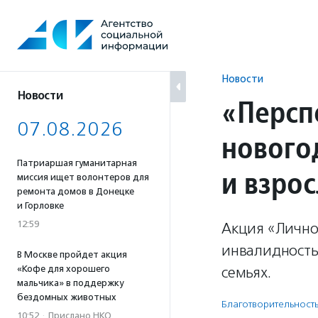
Перейти
к
содержанию
Новости
Новости
«Персп
07.08.2026
нового
Патриаршая гуманитарная
и взро
миссия ищет волонтеров для
ремонта домов в Донецке
и Горловке
12:59
Акция «Лично 
инвалидность
В Москве пройдет акция
«Кофе для хорошего
семьях.
мальчика» в поддержку
бездомных животных
Благотвори­тель­ност
10:52
·
Прислано НКО