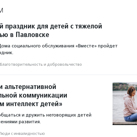
М
 праздник для детей с тяжелой
ью в Павловске
Дома социального обслуживания «Вместе» пройдет
здник.
Благотвори­тель­ность и доброволь­чест­во
 альтернативной
льной коммуникации
м интеллект детей»
 общаться и дружить неговорящих детей
ениями развития.
Люди с инвалидностью