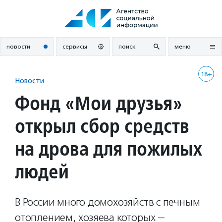
Перейти
к
содержанию
новости
сервисы
поиск
меню
18+
Новости
Фонд «Мои друзья»
открыл сбор средств
на дрова для пожилых
людей
В России много домохозяйств с печным
отоплением, хозяева которых —