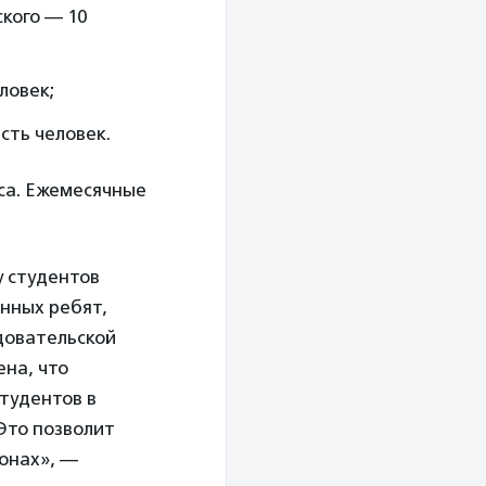
кого — 10
ловек;
ть человек.
са. Ежемесячные
у студентов
нных ребят,
едовательской
ена, что
тудентов в
Это позволит
онах», —