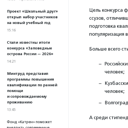
Цель конкурса 
Проект «Школьный друг»
открыл набор участников
ссузов, отличив
на новый учебный год
подготовка ква
15:16
популяризация 
Стали известны итоги
конкурса «Заповедные
Больше всего ст
острова России — 2026»
14:21
Российски
человек;
Минтруд представил
программы повышения
Кузбасски
квалификации по ранней
человек;
помощи
и сопровождаемому
Волгоград
проживанию
13:45
А среди стипенд
Фонд «Катрен» поможет
внедрить современные