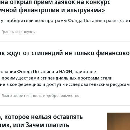
на открыл прием заявок на конкурс
ичной филантропии и альтруизма»
гут победители всех программ Фонда Потанина разных лет
·
Гранты и конкурсы
ов ждут от стипендий не только финансов
дования Фонда Потанина и НАФИ, наиболее
 преимуществами стипендиальных программ стали
тие в конференциях и доступ к исследовательским ресурсам
·
Благотвори­тель­ность и доброволь­чест­во
, которое нельзя оставлять
м», или Зачем платить