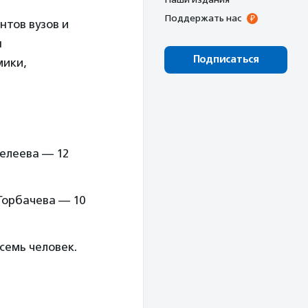
Поддержать нас
тов вузов и
я
Подписаться
мики,
делеева — 12
 Горбачева — 10
семь человек.