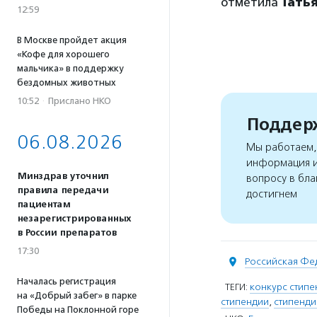
отметила
Тать
12:59
В Москве пройдет акция
«Кофе для хорошего
мальчика» в поддержку
бездомных животных
10:52
·
Прислано НКО
Поддерж
06.08.2026
Мы работаем, 
информация и
Минздрав уточнил
вопросу в бла
правила передачи
достигнем
пациентам
незарегистрированных
в России препаратов
17:30
Российская Фе
Началась регистрация
ТЕГИ:
конкурс стипе
на «Добрый забег» в парке
стипендии
,
стипенди
Победы на Поклонной горе