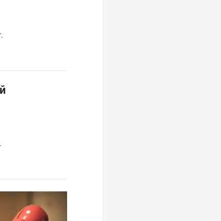
.
ой
.