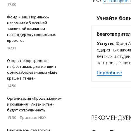
НКО:
Благотворите
17:00
Фонд «Наш Норильск»
Узнайте боль
напомнил об осенней
заявочной кампании
Благотворите
на поддержку социальных
проектов
Услуги:
Фонд Ан
16:31
одаренных школ
детских и студе
Открыт сбор средств
центров, летню
на фестиваль для женщин
с онкозаболеваниями «Еще
Подробнее
краше в танце»
14:50
Организация «Продвижение»
и компания «Инва-Титан»
будут сотрудничать
РЕКОМЕНДУЕ
13:30
·
Прислано НКО
Пенсионеры Самарской