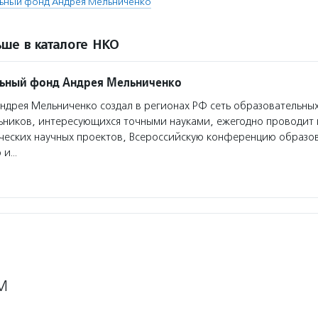
льный фонд Андрея Мельниченко
ше в каталоге НКО
льный фонд Андрея Мельниченко
дрея Мельниченко создал в регионах РФ сеть образовательных
ьников, интересующихся точными науками, ежегодно проводит 
нческих научных проектов, Всероссийскую конференцию образо
ю и…
М