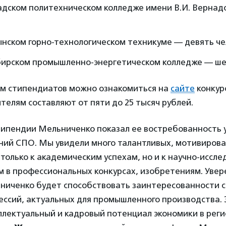
адском политехническом колледже имени В.И. Вернадс
нском горно-технологическом техникуме — девять че
бирском промышленно-энергетическом колледже — шес
ом стипендиатов можно ознакомиться на
сайте
конкур
елям составляют от пяти до 25 тысяч рублей.
типендии Мельниченко показал ее востребованность 
ений СПО. Мы увидели много талантливых, мотивирова
только к академическим успехам, но и к научно-иссл
 в профессиональных конкурсах, изобретениям. Увер
ниченко будет способствовать заинтересованности с
ессий, актуальных для промышленного производства. 
ллектуальный и кадровый потенциал экономики в реги