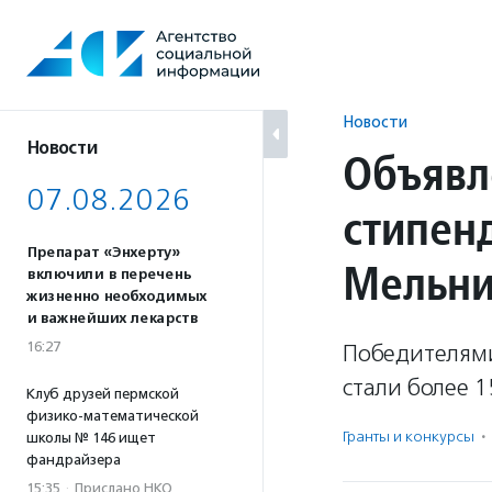
Перейти
к
содержанию
Новости
Новости
Объявл
07.08.2026
стипен
Препарат «Энхерту»
Мельни
включили в перечень
жизненно необходимых
и важнейших лекарств
16:27
Победителями
стали более 15
Клуб друзей пермской
физико-математической
Гранты и конкурсы
·
школы № 146 ищет
фандрайзера
15:35
·
Прислано НКО