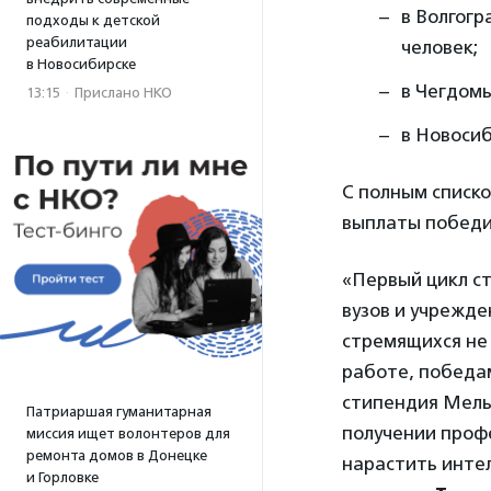
в Волгогр
подходы к детской
реабилитации
человек;
в Новосибирске
в Чегдомы
13:15
·
Прислано НКО
в Новоси
С полным списк
выплаты победит
«Первый цикл с
вузов и учрежд
стремящихся не 
работе, победам
стипендия Мель
Патриаршая гуманитарная
получении проф
миссия ищет волонтеров для
ремонта домов в Донецке
нарастить инте
и Горловке