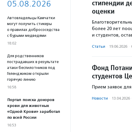
стипендии д
05.08.2026
оценки
Автовладельцы Камчатки
Благотворительны
могут получить стикеры
более 20 лет поо
о правилах добрососедства
и студентов, ост
с бурыми медведями
18:02
Статьи
·
19.06.2026
·
Для родственников
пострадавших в результате
Фонд Потани
атаки беспилотников под
Геленджиком открыли
студентов Ц
горячую линию
Прием заявок для
16:58
Новости
·
13.04.2026
Портал поиска доноров
крови для животных
«Одной Крови» заработал
по всей России
16:53