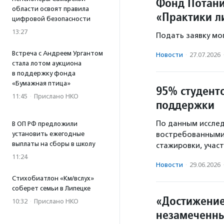
Фонд Потани
области освоят правила
«Практики л
цифровой безопасности
13:27
Подать заявку мо
Встреча с Андреем Ургантом
Новости
·
27.07.2026
стала лотом аукциона
в поддержку фонда
«Бумажная птица»
95% студент
11:45
·
Прислано НКО
поддержки
По данным иссле
В ОП РФ предложили
установить ежегодные
востребованными
выплаты на сборы в школу
стажировки, учас
11:24
Новости
·
29.06.2026
Стихобиатлон «Км/вслух»
соберет семьи в Липецке
«Достижение
10:32
·
Прислано НКО
незамеченны