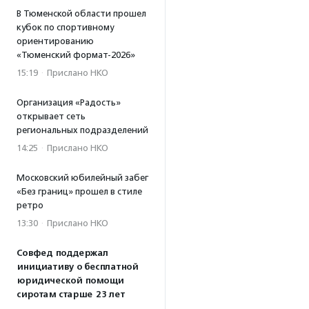
В Тюменской области прошел
кубок по спортивному
ориентированию
«Тюменский формат-2026»
15:19
·
Прислано НКО
Организация «Радость»
открывает сеть
региональных подразделений
14:25
·
Прислано НКО
Московский юбилейный забег
«Без границ» прошел в стиле
ретро
13:30
·
Прислано НКО
Совфед поддержал
инициативу о бесплатной
юридической помощи
сиротам старше 23 лет