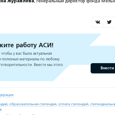
яна Журавлева
, генеральный директор фонда Мельн
ите работу АСИ!
чтобы у вас была актуальная
 полезные материалы по любому
готворительности. Вместе мы этого
Внести
дерация
ндий
,
образовательная стипендия
,
оплата стипендий
,
стипендиальн
я