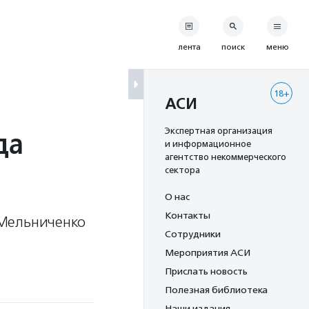
лента
поиск
меню
18+
АСИ
да
Экспертная организация
и информационное
агентство некоммерческого
сектора
О нас
Контакты
 Мельниченко
Сотрудники
Мероприятия АСИ
Прислать новость
Полезная библиотека
Наши издания