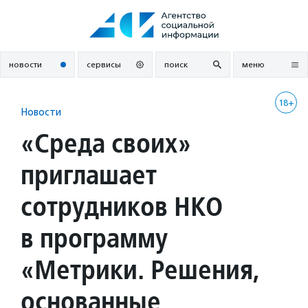
Перейти
к
содержанию
новости
сервисы
поиск
меню
18+
Новости
«Среда своих»
приглашает
сотрудников НКО
в программу
«Метрики. Решения,
основанные