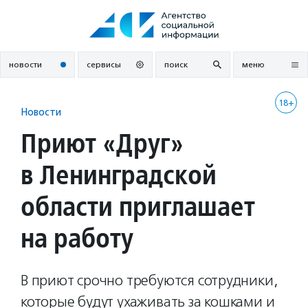
Перейти
к
содержанию
новости
сервисы
поиск
меню
18+
Новости
Приют «Друг»
в Ленинградской
области приглашает
на работу
В приют срочно требуются сотрудники,
которые будут ухаживать за кошками и