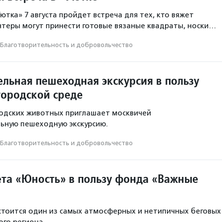
ютка» 7 августа пройдет встреча для тех, кто вяжет
нтеры могут принести готовые вязаные квадраты, носки…
Благотвори­тель­ность и доброволь­чест­во
ельная пешеходная экскурсия в пользу
городской среде
одских животных приглашает москвичей
ьную пешеходную экскурсию.
Благотвори­тель­ность и доброволь­чест­во
ета «Юность» в пользу фонда «Важные
стоится один из самых атмосферных и нетипичных беговых