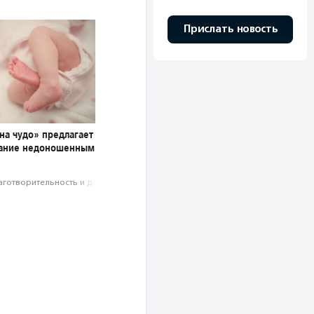
Прислать новость
на чудо» предлагает
хание недоношенным
аготвори­тель­ность и доброволь­чест­во