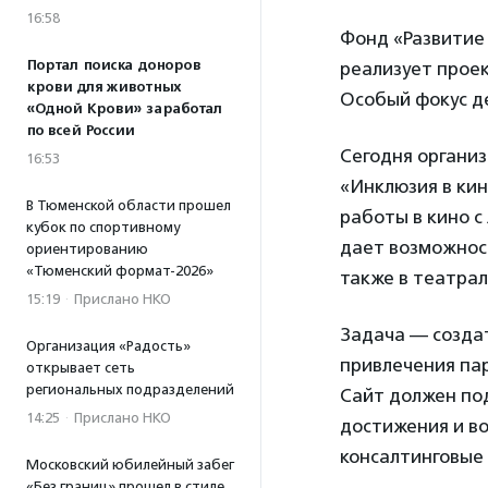
16:58
Фонд «Развитие 
Портал поиска доноров
реализует проек
крови для животных
Особый фокус д
«Одной Крови» заработал
по всей России
Сегодня органи
16:53
«Инклюзия в кин
В Тюменской области прошел
работы в кино с
кубок по спортивному
дает возможност
ориентированию
«Тюменский формат-2026»
также в театра
15:19
·
Прислано НКО
Задача — создат
Организация «Радость»
привлечения пар
открывает сеть
региональных подразделений
Сайт должен по
14:25
·
Прислано НКО
достижения и в
консалтинговые 
Московский юбилейный забег
«Без границ» прошел в стиле