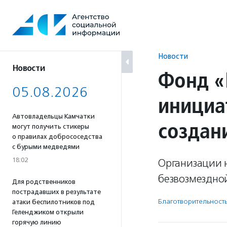
Перейти
к
содержанию
Новости
Новости
Фонд «
05.08.2026
инициа
Автовладельцы Камчатки
создан
могут получить стикеры
о правилах добрососедства
с бурыми медведями
18:02
Организации н
безвозмездной
Для родственников
пострадавших в результате
Благотвори­тель­ност
атаки беспилотников под
Геленджиком открыли
горячую линию