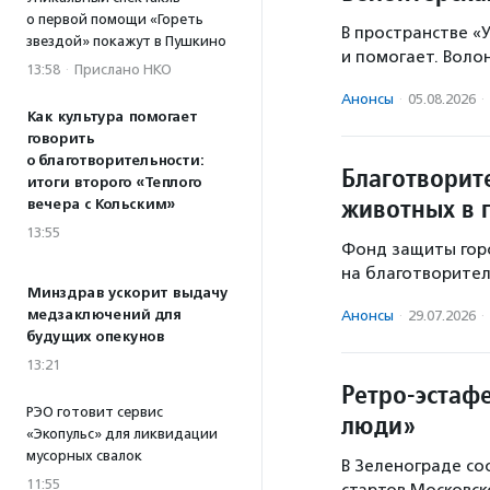
о первой помощи «Гореть
В пространстве «У
звездой» покажут в Пушкино
и помогает. Воло
13:58
·
Прислано НКО
Анонсы
·
05.08.2026
·
Как культура помогает
говорить
о благотворительности:
Благотворит
итоги второго «Теплого
животных в 
вечера с Кольским»
13:55
Фонд защиты гор
на благотворител
Минздрав ускорит выдачу
медзаключений для
Анонсы
·
29.07.2026
·
будущих опекунов
13:21
Ретро-эстаф
РЭО готовит сервис
люди»
«Экопульс» для ликвидации
мусорных свалок
В Зеленограде со
11:55