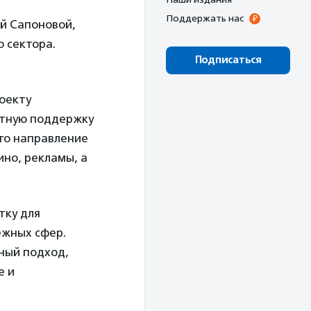
Поддержать нас
ей Сапоновой,
 сектора.
Подписаться
оекту
ертную поддержку
Это направление
ино, рекламы, а
тку для
ежных сфер.
ный подход,
е и