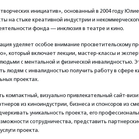
творческих инициатив», основанный в 2004 году Юли
ты на стыке креативной индустрии и некоммерческого
еятельности фонда — инклюзия в театре и кино.
зация уделяет особое внимание просветительскому пр
о», который включает лекции, мастер-классы и эксп
 людьми с ментальной и физической инвалидностью. 
ь людям с инвалидностью получить работу в сфере к
льных проектах.
ь компактный, визуально привлекательный сайт-визи
тнеров из киноиндустрии, бизнеса и спонсоров из см
дчеркивать уникальность проекта, его профессиональ
озможности сотрудничества, представить партнерски
услуги проекта.