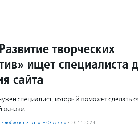
Развитие творческих
тив» ищет специалиста 
ия сайта
ужен специалист, который поможет сделать с
 основе.
ь и доброволь­чест­во
,
НКО-сектор
·
20.11.2024