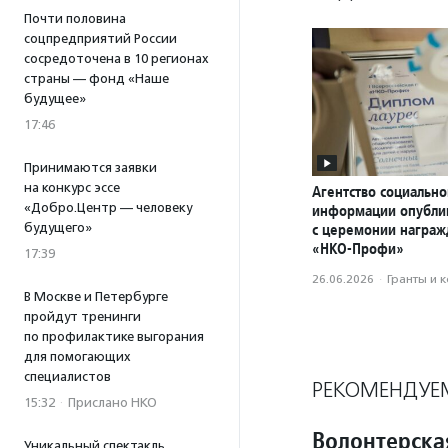
Почти половина
соцпредприятий России
сосредоточена в 10 регионах
страны — фонд «Наше
будущее»
17:46
Принимаются заявки
на конкурс эссе
Агентство социально
«Добро.Центр — человеку
информации опубли
будущего»
с церемонии награ
«НКО-Профи»
17:39
26.06.2026
·
Гранты и 
В Москве и Петербурге
пройдут тренинги
по профилактике выгорания
для помогающих
специалистов
РЕКОМЕНДУЕ
15:32
·
Прислано НКО
Волонтерска
Уникальный спектакль