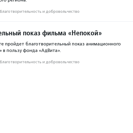
ого региона.
Благотвори­тель­ность и доброволь­чест­во
ельный показ фильма «Непокой»
ге пройдет благотворительный показ анимационного
 в пользу фонда «АдВита».
Благотвори­тель­ность и доброволь­чест­во