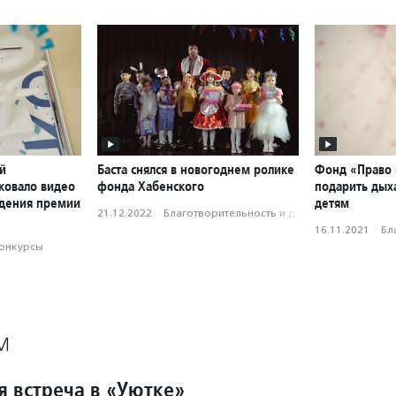
й
Баста снялся в новогоднем ролике
Фонд «Право 
ковало видео
фонда Хабенского
подарить ды
ждения премии
детям
21.12.2022
·
Благотвори­тель­ность и доброволь­чест­во
16.11.2021
·
Бл
конкурсы
М
я встреча в «Уютке»