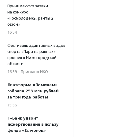
Принимаются заявки
на конкурс
«Росмолодежь.Гранты 2
сезон»
16:54
Фестиваль адаптивных видов
спорта «Пари на равных»
прошел в Нижегородской
области
16:39
·
Прислано НКО
Платформа «Поможем»
собрала 253 млн рублей
за три года работы
15:56
Т-Банк удвоит
пожертвования в пользу
фонда «Галчонок»