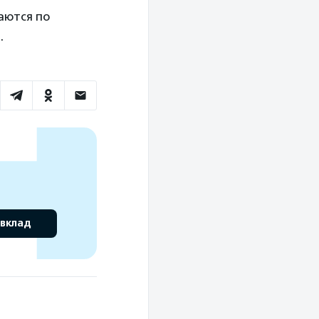
маются по
.
 вклад