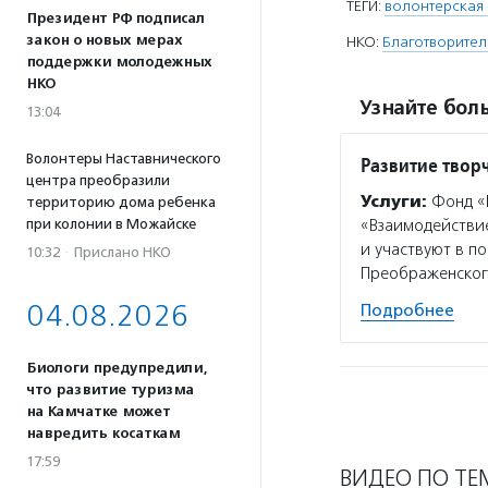
ТЕГИ:
волонтерская
Президент РФ подписал
закон о новых мерах
НКО:
Благотворител
поддержки молодежных
НКО
Узнайте боль
13:04
Волонтеры Наставнического
Развитие твор
центра преобразили
Услуги:
Фонд «Р
территорию дома ребенка
при колонии в Можайске
«Взаимодействие
и участвуют в п
10:32
·
Прислано НКО
Преображенског
04.08.2026
Подробнее
Биологи предупредили,
что развитие туризма
на Камчатке может
навредить косаткам
17:59
ВИДЕО ПО ТЕ