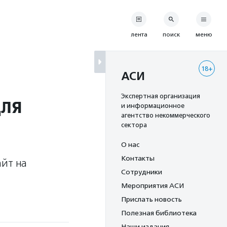
лента
поиск
меню
18+
АСИ
для
Экспертная организация
и информационное
агентство некоммерческого
сектора
О нас
Контакты
айт на
Сотрудники
Мероприятия АСИ
Прислать новость
Полезная библиотека
Наши издания