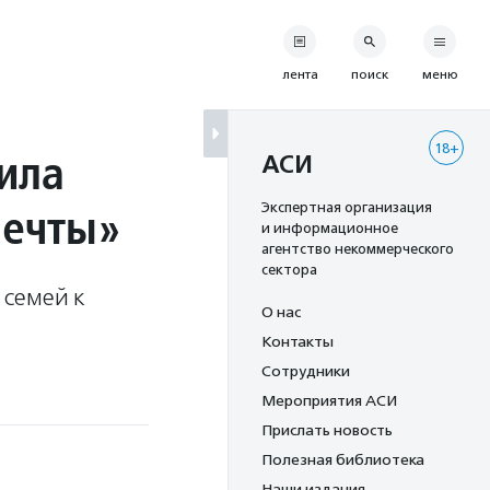
лента
поиск
меню
18+
ила
АСИ
мечты»
Экспертная организация
и информационное
агентство некоммерческого
сектора
 семей к
О нас
Контакты
Сотрудники
Мероприятия АСИ
Прислать новость
Полезная библиотека
Наши издания