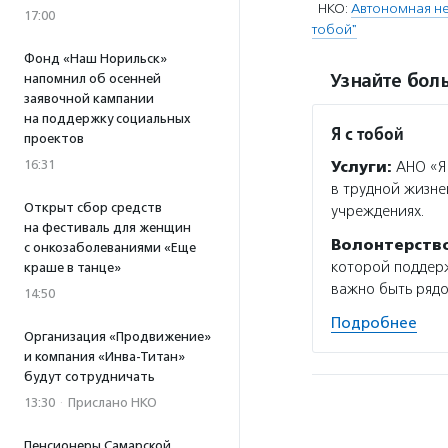
НКО:
Автономная н
17:00
тобой"
Фонд «Наш Норильск»
Узнайте боль
напомнил об осенней
заявочной кампании
на поддержку социальных
Я с тобой
проектов
16:31
Услуги:
АНО «Я 
в трудной жизне
Открыт сбор средств
учреждениях.
на фестиваль для женщин
Волонтерств
с онкозаболеваниями «Еще
которой поддерж
краше в танце»
важно быть рядо
14:50
Подробнее
Организация «Продвижение»
и компания «Инва-Титан»
будут сотрудничать
13:30
·
Прислано НКО
Пенсионеры Самарской