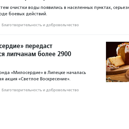
стем очистки воды появились в населенных пунктах, серьез
оде боевых действий.
·
Благотвори­тель­ность и доброволь­чест­во
ердие» передаст
 липчанам более 2900
онда «Милосердие» в Липецке началась
я акция «Светлое Воскресение».
·
Благотвори­тель­ность и доброволь­чест­во