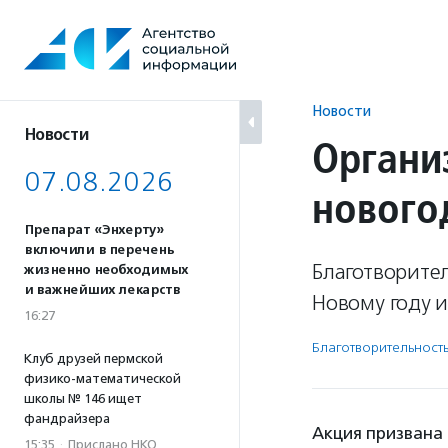
Перейти
к
содержанию
Новости
Новости
Органи
07.08.2026
нового
Препарат «Энхерту»
включили в перечень
Благотворите
жизненно необходимых
и важнейших лекарств
Новому году и
16:27
Благотвори­тель­ност
Клуб друзей пермской
физико-математической
школы № 146 ищет
фандрайзера
Акция призвана 
15:35
·
Прислано НКО