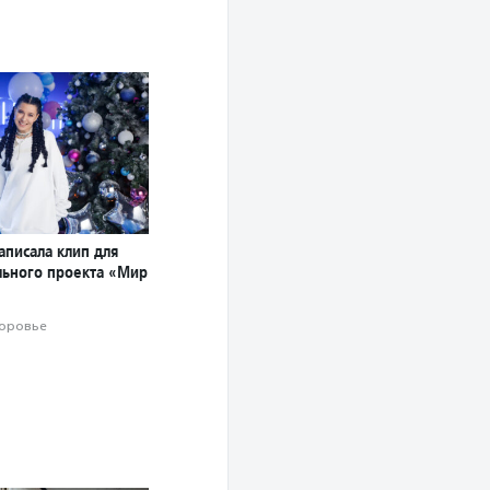
аписала клип для
льного проекта «Мир
оровье