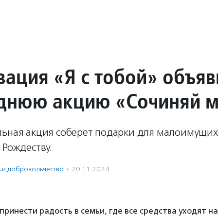
зация «Я с тобой» объяв
днюю акцию «Сочиняй 
льная акция соберет подарки для малоимущих
 Рождеству.
ь и доброволь­чест­во
·
20.11.2024
принести радость в семьи, где все средства уходят на