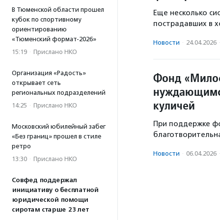
В Тюменской области прошел
Еще несколько си
кубок по спортивному
пострадавших в х
ориентированию
«Тюменский формат-2026»
Новости
·
24.04.2026
15:19
·
Прислано НКО
Организация «Радость»
Фонд «Милос
открывает сеть
нуждающимся
региональных подразделений
куличей
14:25
·
Прислано НКО
При поддержке ф
Московский юбилейный забег
благотворительна
«Без границ» прошел в стиле
ретро
Новости
·
06.04.2026
13:30
·
Прислано НКО
Совфед поддержал
инициативу о бесплатной
юридической помощи
сиротам старше 23 лет