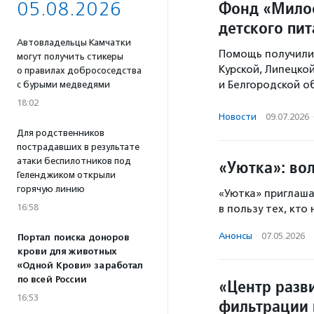
Фонд «Милос
05.08.2026
детского пи
Автовладельцы Камчатки
Помощь получили 
могут получить стикеры
Курской, Липецко
о правилах добрососедства
и Белгородской о
с бурыми медведями
18:02
Новости
·
09.07.2026
Для родственников
пострадавших в результате
атаки беспилотников под
«Уютка»: во
Геленджиком открыли
горячую линию
«Уютка» приглаша
16:58
в пользу тех, кто
Анонсы
·
07.05.2026
·
Портал поиска доноров
крови для животных
«Одной Крови» заработал
по всей России
«Центр разв
16:53
фильтрации 