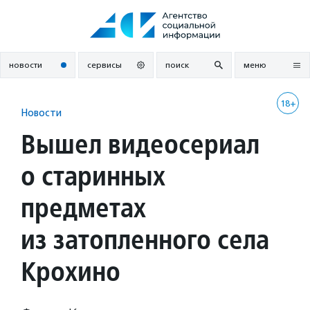
Перейти
к
содержанию
новости
сервисы
поиск
меню
18+
Новости
Вышел видеосериал
о старинных
предметах
из затопленного села
Крохино