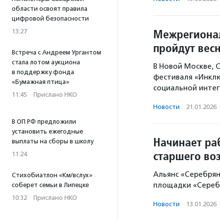
области освоят правила
цифровой безопасности
Межрегионал
13:27
пройдут весн
Встреча с Андреем Ургантом
стала лотом аукциона
В Новой Москве, 
в поддержку фонда
фестиваля «Инклю
«Бумажная птица»
социальной интег
11:45
·
Прислано НКО
Новости
·
21.01.2026
В ОП РФ предложили
установить ежегодные
Начинает ра
выплаты на сборы в школу
старшего во
11:24
Альянс «Серебрян
Стихобиатлон «Км/вслух»
площадки «Сереб
соберет семьи в Липецке
10:32
·
Прислано НКО
Новости
·
13.01.2026