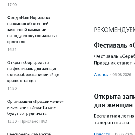
17:00
Фонд «Наш Норильск»
напомнил об осенней
РЕКОМЕНДУЕ
заявочной кампании
на поддержку социальных
проектов
Фестиваль «
16:31
Фестиваль «Серебр
Открыт сбор средств
Праздник станет 
на фестиваль для женщин
с онкозаболеваниями «Еще
Анонсы
·
06.08.2026
·
краше в танце»
14:50
Открыта зап
Организация «Продвижение»
для женщин 
и компания «Инва-Титан»
будут сотрудничать
Бесплатная летня
13:30
·
Прислано НКО
толерантности.
Пенсионеры Самарской
Новости
·
15.06.2026