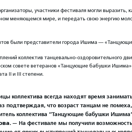
организаторы, участники фестиваля могли выразить, 
нном меняющемся мире, и передать свою энергию мол
нтов были представители города Ишима — «Танцующи
уплений коллектив танцевально-оздоровительного дв
ском совете ветеранов «Танцующие бабушки Ишима»
а II и III степени.
ицы коллектива всегда находят время занимат
аз подтверждая, что возраст танцам не помеха,
итель коллектива ”Танцующие бабушки Ишима
ова
. — На фестивале мы получили возможность