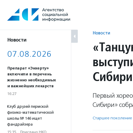
Перейти
к
содержанию
Новости
Новости
«Танцу
07.08.2026
выступ
Препарат «Энхерту»
Сибири
включили в перечень
жизненно необходимых
и важнейших лекарств
16:27
Первый хорео
Сибири» собра
Клуб друзей пермской
физико-математической
Старшее поколение
школы № 146 ищет
фандрайзера
15:35
·
Прислано НКО