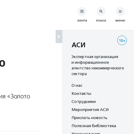
лента
поиск
меню
18+
АСИ
о
Экспертная организация
и информационное
агентство некоммерческого
сектора
О нас
Контакты
ия «Золото
Сотрудники
Мероприятия АСИ
Прислать новость
Полезная библиотека
Наши издания