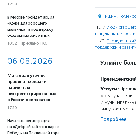
12:59
Ишим
,
Тюменск
В Москве пройдет акция
«Кофе для хорошего
ТЕГИ:
люди старшего
мальчика» в поддержку
танцевальный фести
бездомных животных
НКО:
Президентский
10:52
·
Прислано НКО
поддержки и развити
06.08.2026
Узнайте боль
Минздрав уточнил
Президентский
правила передачи
пациентам
Услуги:
Президе
незарегистрированных
могут участвова
в России препаратов
и муниципальные
17:30
выпускает мето
Подробнее
Началась регистрация
на «Добрый забег» в парке
Победы на Поклонной горе