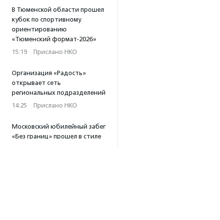
В Тюменской области прошел
кубок по спортивному
ориентированию
«Тюменский формат-2026»
15:19
·
Прислано НКО
Организация «Радость»
открывает сеть
региональных подразделений
14:25
·
Прислано НКО
Московский юбилейный забег
«Без границ» прошел в стиле
ретро
13:30
·
Прислано НКО
Совфед поддержал
инициативу о бесплатной
юридической помощи
сиротам старше 23 лет