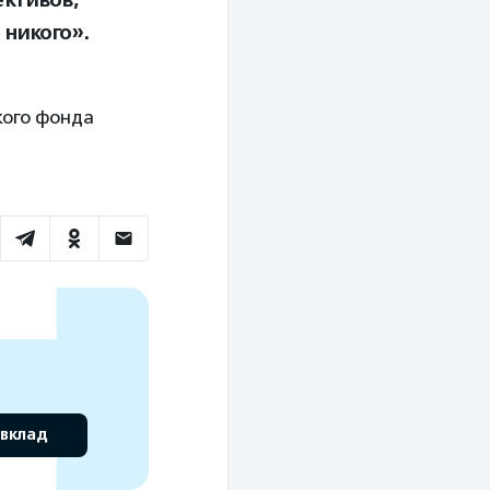
ктивов,
никого».
кого фонда
 вклад