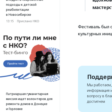
вдохнов
подходы к детской
мастерс
реабилитации
в Новосибирске
13:15
·
Прислано НКО
Фестиваль был 
культурных иниц
Поддерж
Мы работаем, 
информация и
Патриаршая гуманитарная
вопросу в бла
миссия ищет волонтеров для
достигнем
ремонта домов в Донецке
и Горловке