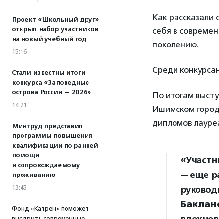
Как рассказали 
Проект «Школьный друг»
открыл набор участников
себя в совреме
на новый учебный год
поколению.
15:16
Среди конкурса
Стали известны итоги
конкурса «Заповедные
острова России — 2026»
По итогам выст
14:21
Ишимском город
дипломов лауреат
Минтруд представил
программы повышения
квалификации по ранней
помощи
«Участн
и сопровождаемому
— еще р
проживанию
13:45
руковод
Баклан
Фонд «Катрен» поможет
внедрить современные