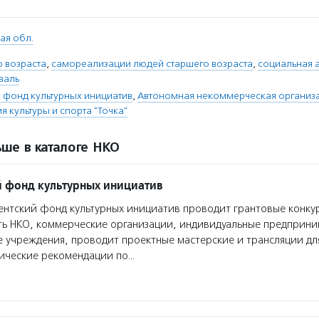
ая обл.
 возраста
,
самореализации людей старшего возраста
,
социальная 
валь
 фонд культурных инициатив
,
Автономная некоммерческая организа
я культуры и спорта "Точка"
ше в каталоге НКО
 фонд культурных инициатив
нтский фонд культурных инициатив проводит грантовые конкур
ть НКО, коммерческие организации, индивидуальные предприн
 учреждения, проводит проектные мастерские и трансляции дл
дические рекомендации по…