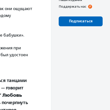
Поддержать нас
как они ощущают
одому
Подписаться
е бабушки».
ижения при
 был удостоен
ься танцами
 — говорит
”
Любовь
 почерпнуть