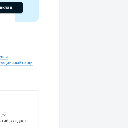
 вклад
ти и
итационный центр
щей
тий, создает