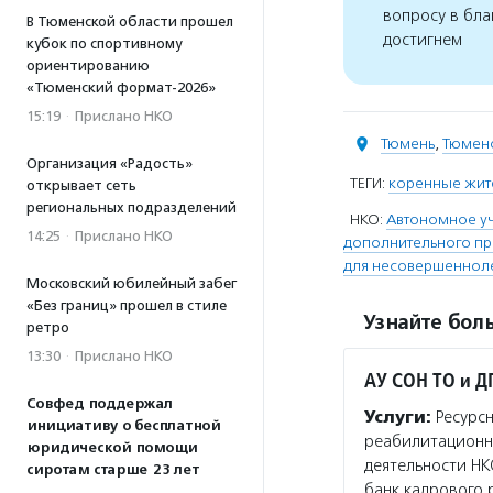
вопросу в бла
В Тюменской области прошел
достигнем
кубок по спортивному
ориентированию
«Тюменский формат-2026»
15:19
·
Прислано НКО
Тюмень
,
Тюменс
Организация «Радость»
ТЕГИ:
коренные жит
открывает сеть
региональных подразделений
НКО:
Автономное у
14:25
·
Прислано НКО
дополнительного п
для несовершенноле
Московский юбилейный забег
«Без границ» прошел в стиле
Узнайте боль
ретро
13:30
·
Прислано НКО
АУ СОН ТО и Д
Совфед поддержал
Услуги:
Ресурсн
инициативу о бесплатной
реабилитационно
юридической помощи
деятельности НК
сиротам старше 23 лет
банк кадрового 