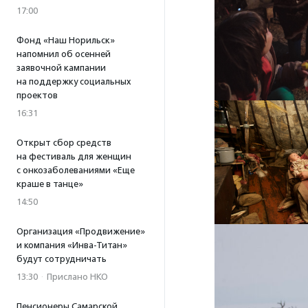
17:00
Фонд «Наш Норильск»
напомнил об осенней
заявочной кампании
на поддержку социальных
проектов
16:31
Открыт сбор средств
на фестиваль для женщин
с онкозаболеваниями «Еще
краше в танце»
14:50
Организация «Продвижение»
и компания «Инва-Титан»
будут сотрудничать
13:30
·
Прислано НКО
Пенсионеры Самарской