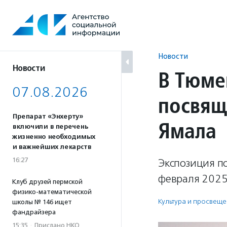
Перейти
к
содержанию
Новости
Новости
В Тюме
07.08.2026
посвящ
Препарат «Энхерту»
Ямала
включили в перечень
жизненно необходимых
и важнейших лекарств
16:27
Экспозиция по
февраля 2025
Клуб друзей пермской
физико-математической
Культура и просвещ
школы № 146 ищет
фандрайзера
15:35
·
Прислано НКО