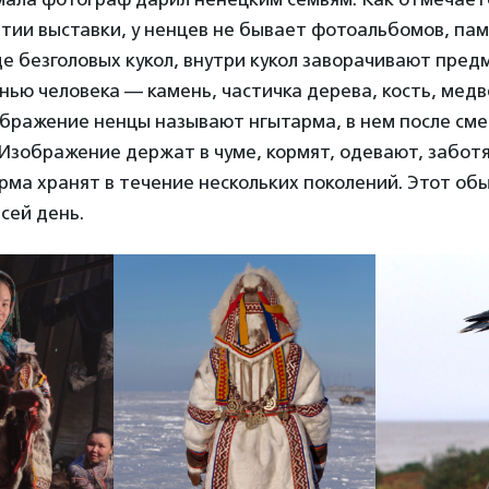
тии выставки, у ненцев не бывает фотоальбомов, пам
де безголовых кукол, внутри кукол заворачивают пред
нью человека — камень, частичка дерева, кость, медв
бражение ненцы называют нгытарма, в нем после см
Изображение держат в чуме, кормят, одевают, заботят
рма хранят в течение нескольких поколений. Этот об
 сей день.