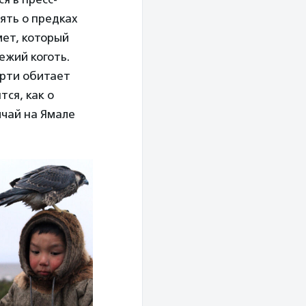
ять о предках
мет, который
ежий коготь.
ерти обитает
ся, как о
ычай на Ямале