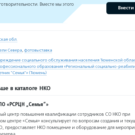
готворительности. Вместе мы этого
Внести
кая обл.
ели Севера
,
фотовыставка
чреждение социального обслуживания населения Тюменской облас
рофессионального образования «Региональный социально-реабил
тних "Семья"» (Тюмень)
ше в каталоге НКО
ПО «РСРЦН „Семья“»
ый центр повышения квалификации сотрудников СО НКО при
м центре «Семья» консультирует по вопросам создания и теку
О, предоставляет НКО помещение и оборудование для мероприя
резерва…