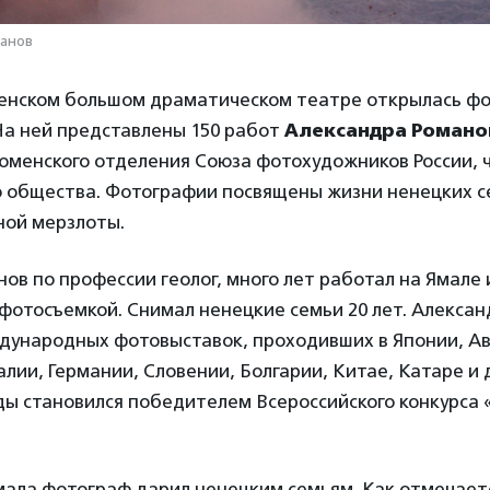
манов
менском большом драматическом театре открылась ф
На ней представлены 150 работ
Александра Романо
менского отделения Союза фотохудожников России, ч
о общества. Фотографии посвящены жизни ненецких с
ной мерзлоты.
ов по профессии геолог, много лет работал на Ямале и
фотосъемкой. Снимал ненецкие семьи 20 лет. Алекса
ждународных фотовыставок, проходивших в Японии, Ав
лии, Германии, Словении, Болгарии, Китае, Катаре и 
ы становился победителем Всероссийского конкурса 
мала фотограф дарил ненецким семьям. Как отмечаетс