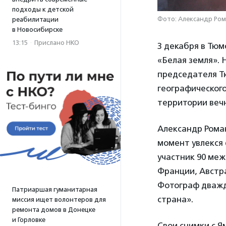
подходы к детской
Фото: Александр Ро
реабилитации
в Новосибирске
13:15
·
Прислано НКО
3 декабря в Тю
«Белая земля». 
председателя Тю
географическог
территории веч
Александр Роман
момент увлекся 
участник 90 ме
Франции, Австра
Фотограф дважд
Патриаршая гуманитарная
страна».
миссия ищет волонтеров для
ремонта домов в Донецке
и Горловке
Свои снимки с Я