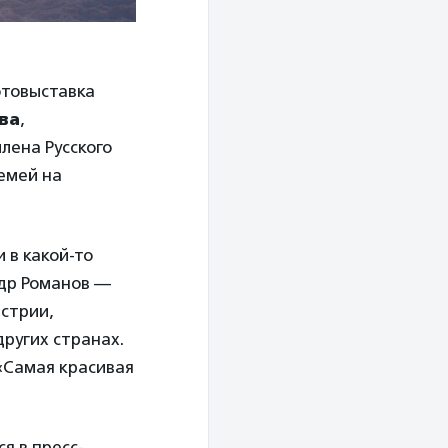
отовыставка
ва
,
лена Русского
емей на
 в какой-то
ндр Романов —
стрии,
других странах.
«Самая красивая
я в пресс-