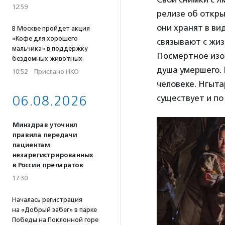
12:59
релизе об откры
они хранят в ви
В Москве пройдет акция
«Кофе для хорошего
связывают с жиз
мальчика» в поддержку
Посмертное изо
бездомных животных
душа умершего. 
10:52
·
Прислано НКО
человеке. Нгыта
06.08.2026
существует и по
Минздрав уточнил
правила передачи
пациентам
незарегистрированных
в России препаратов
17:30
Началась регистрация
на «Добрый забег» в парке
Победы на Поклонной горе