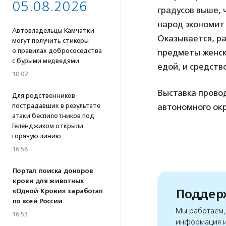
05.08.2026
градусов выше, 
народ экономит 
Автовладельцы Камчатки
Оказывается, ра
могут получить стикеры
о правилах добрососедства
предметы женско
с бурыми медведями
едой, и средств
18:02
Выставка прово
Для родственников
пострадавших в результате
автономного окр
атаки беспилотников под
Геленджиком открыли
горячую линию
16:58
Портал поиска доноров
крови для животных
Поддерж
«Одной Крови» заработал
по всей России
Мы работаем, 
16:53
информация и