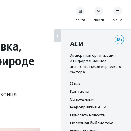
лента
поиск
меню
18+
вка,
АСИ
рироде
Экспертная организация
и информационное
агентство некоммерческого
сектора
О нас
Контакты
 конца
Сотрудники
Мероприятия АСИ
Прислать новость
Полезная библиотека
Наши издания