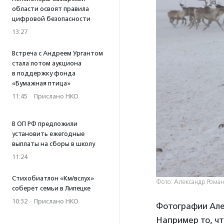
области освоят правила
цифровой безопасности
13:27
Встреча с Андреем Ургантом
стала лотом аукциона
в поддержку фонда
«Бумажная птица»
11:45
·
Прислано НКО
В ОП РФ предложили
установить ежегодные
выплаты на сборы в школу
11:24
Стихобиатлон «Км/вслух»
Фото: Александр Рома
соберет семьи в Липецке
10:32
·
Прислано НКО
Фотографии Алек
Например то, чт