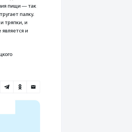
ния пищи — так
тругает палку.
и тряпки, и
 является и
цкого