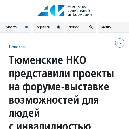
Перейти
к
содержанию
новости
сервисы
поиск
меню
18+
Новости
Тюменские НКО
представили проекты
на форуме-выставке
возможностей для
людей
с инвалидностью