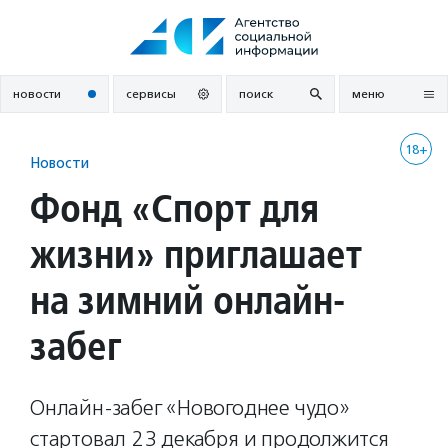
Перейти
к
содержанию
новости
сервисы
поиск
меню
18+
Новости
Фонд «Спорт для
жизни» приглашает
на зимний онлайн-
забег
Онлайн-забег «Новогоднее чудо»
стартовал 23 декабря и продолжится