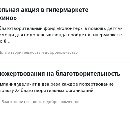
ельная акция в гипермаркете
шкино»
благотворительный фонд «Волонтеры в помощь детям-
помощи для подопечных фонда пройдет в гипермаркете
но 8…
Благотвори­тель­ность и доброволь­чест­во
пожертвования на благотворительность
компания увеличит в два раза каждое пожертвование
пользу 22 благотворительных организаций.
·
Благотвори­тель­ность и доброволь­чест­во