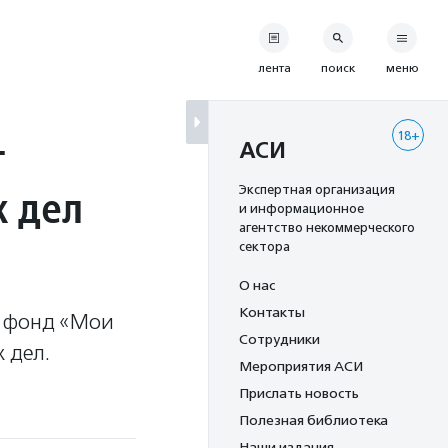
лента
поиск
меню
18+
т
АСИ
х дел
Экспертная организация
и информационное
агентство некоммерческого
сектора
О нас
Контакты
й фонд «Мои
Сотрудники
 дел.
Мероприятия АСИ
Прислать новость
Полезная библиотека
Наши издания