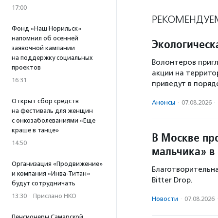
17:00
РЕКОМЕНДУЕ
Фонд «Наш Норильск»
напомнил об осенней
Экологическ
заявочной кампании
на поддержку социальных
Волонтеров пригл
проектов
акции на террито
16:31
приведут в поряд
Открыт сбор средств
Анонсы
·
07.08.2026
·
на фестиваль для женщин
с онкозаболеваниями «Еще
краше в танце»
В Москве пр
14:50
мальчика» в
Организация «Продвижение»
Благотворительная
и компания «Инва-Титан»
Bitter Drop.
будут сотрудничать
13:30
·
Прислано НКО
Новости
·
07.08.2026
Пенсионеры Самарской