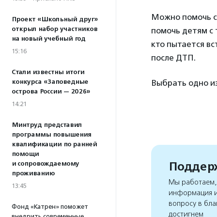
Можно помочь с
Проект «Школьный друг»
открыл набор участников
помочь детям с
на новый учебный год
кто пытается вс
15:16
после ДТП.
Стали известны итоги
конкурса «Заповедные
Выбрать одно и
острова России — 2026»
14:21
Минтруд представил
программы повышения
квалификации по ранней
помощи
Поддерж
и сопровождаемому
проживанию
Мы работаем, 
13:45
информация и
вопросу в бла
Фонд «Катрен» поможет
достигнем
внедрить современные