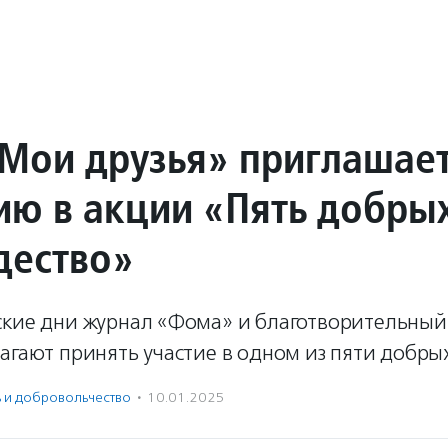
Мои друзья» приглашае
тию в акции «Пять добры
дество»
ские дни журнал «Фома» и благотворительны
агают принять участие в одном из пяти добрых
ь и доброволь­чест­во
·
10.01.2025