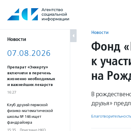
Перейти
к
содержанию
Новости
Новости
Фонд «
07.08.2026
к учас
Препарат «Энхерту»
на Рож
включили в перечень
жизненно необходимых
и важнейших лекарств
16:27
В рождествен
друзья» предл
Клуб друзей пермской
физико-математической
Благотвори­тель­ност
школы № 146 ищет
фандрайзера
15:35
·
Прислано НКО