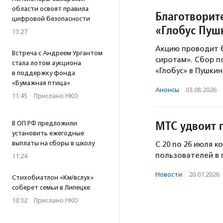
области освоят правила
Благотворит
цифровой безопасности
«Глобус Пу
13:27
Акцию проводит 
Встреча с Андреем Ургантом
сиротам». Сбор 
стала лотом аукциона
«Глобус» в Пушки
в поддержку фонда
«Бумажная птица»
Анонсы
·
03.08.2026
·
11:45
·
Прислано НКО
МТС удвоит 
В ОП РФ предложили
установить ежегодные
выплаты на сборы в школу
С 20 по 26 июля 
пользователей в 
11:24
Новости
·
20.07.2026
Стихобиатлон «Км/вслух»
соберет семьи в Липецке
10:32
·
Прислано НКО