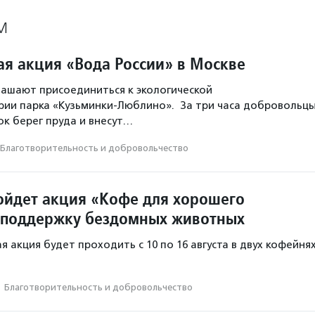
М
ая акция «Вода России» в Москве
ашают присоединиться к экологической
рии парка «Кузьминки-Люблино». За три часа добровольц
ок берег пруда и внесут…
Благотвори­тель­ность и доброволь­чест­во
ойдет акция «Кофе для хорошего
 поддержку бездомных животных
 акция будет проходить с 10 по 16 августа в двух кофейня
·
Благотвори­тель­ность и доброволь­чест­во