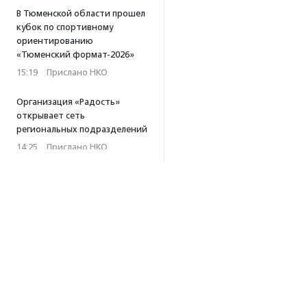
В Тюменской области прошел
кубок по спортивному
ориентированию
«Тюменский формат-2026»
15:19
·
Прислано НКО
Организация «Радость»
открывает сеть
региональных подразделений
14:25
·
Прислано НКО
Московский юбилейный забег
«Без границ» прошел в стиле
ретро
13:30
·
Прислано НКО
Совфед поддержал
инициативу о бесплатной
юридической помощи
сиротам старше 23 лет