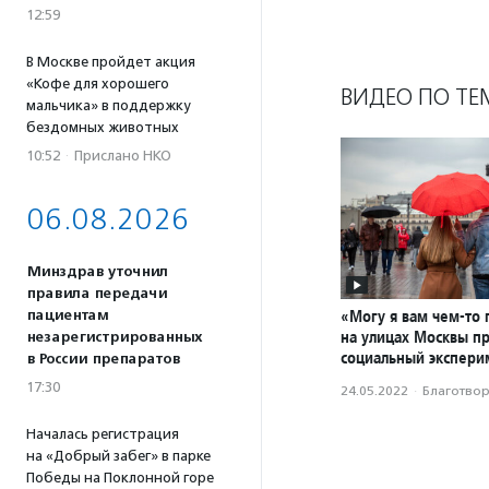
12:59
В Москве пройдет акция
«Кофе для хорошего
ВИДЕО ПО ТЕ
мальчика» в поддержку
бездомных животных
10:52
·
Прислано НКО
06.08.2026
Минздрав уточнил
правила передачи
«Могу я вам чем-то 
пациентам
на улицах Москвы п
незарегистрированных
социальный экспери
в России препаратов
17:30
24.05.2022
·
Благотвори
Началась регистрация
на «Добрый забег» в парке
Победы на Поклонной горе