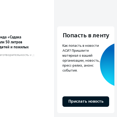
Попасть в ленту
нда «Садака
али 50 литров
Как попасть в новости
 детей и пожилых
АСИ? Пришлите
аготвори­тель­ность и доброволь­чест­во
материал о вашей
организации, новость,
пресс-релиз, анонс
события.
Прислать новость