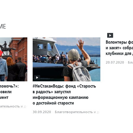
МЕ
Волонтеры фо
и закят» собр
клубники для
20.07.2020
·
Бл
помочь?»:
#НеСтаканВоды: фонд «Старость
ровели
в радость» запустил
мент
информационную кампанию
о достойной старости
­тель­ность и доброволь­чест­во
30.09.2020
·
Благотвори­тель­ность и доброволь­чест­во