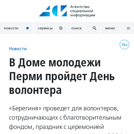
Перейти
к
содержанию
новости
сервисы
поиск
меню
18+
Новости
В Доме молодежи
Перми пройдет День
волонтера
«Берегиня» проведет для волонтеров,
сотрудничающих с благотворительным
фондом, праздник с церемонией