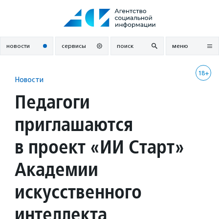
Перейти
к
содержанию
новости
сервисы
поиск
меню
18+
Новости
Педагоги
приглашаются
в проект «ИИ Старт»
Академии
искусственного
интеллекта