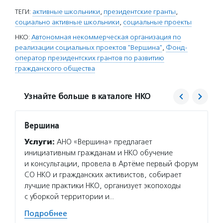
ТЕГИ:
активные школьники
,
президентские гранты
,
социально активные школьники
,
социальные проекты
НКО:
Автономная некоммерческая организация по
реализации социальных проектов "Вершина"
,
Фонд-
оператор президентских грантов по развитию
гражданского общества
Узнайте больше в каталоге НКО
Вершина
Фонд 
Услуги:
АНО «Вершина» предлагает
Услуг
инициативным гражданам и НКО обучение
гранто
и консультации, провела в Артёме первый форум
(в цел
СО НКО и гражданских активистов, собирает
на ока
лучшие практики НКО, организует экопоходы
потенц
с уборкой территории и…
по соц
Подробнее
Подро