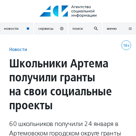
Перейти
к
содержанию
новости
сервисы
поиск
меню
18+
Новости
Школьники Артема
получили гранты
на свои социальные
проекты
60 школьников получили 24 января в
Артемовском городском округе гранты