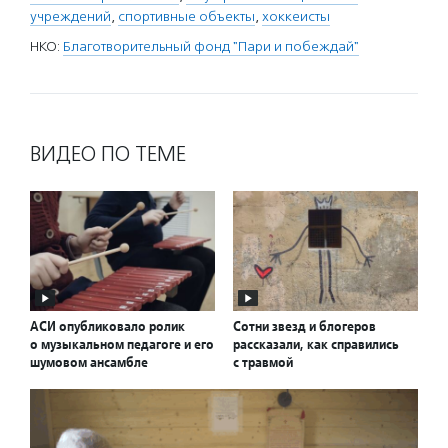
учреждений
,
спортивные объекты
,
хоккеисты
НКО:
Благотворительный фонд "Пари и побеждай"
ВИДЕО ПО ТЕМЕ
АСИ опубликовало ролик
Сотни звезд и блогеров
о музыкальном педагоге и его
рассказали, как справились
шумовом ансамбле
с травмой