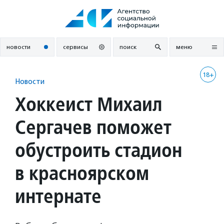
Перейти
к
содержанию
новости
сервисы
поиск
меню
18+
Новости
Хоккеист Михаил
Сергачев поможет
обустроить стадион
в красноярском
интернате