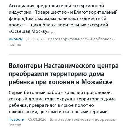
Ассоциация представителей экскурсионной
индустрии «Товарищество» и Благотворительный
фонд «Дом с маяком» начинают совместный
проект — цикл благотворительных экскурсий
«Освещая Москву».…
Анонсы
·
05.08.2026
·
Благотвори­тель­ность и доброволь­
чест­во
Волонтеры Наставнического центра
преобразили территорию дома
ребенка при колонии в Можайске
Серый бетонный забор с колючей проволокой,
который долгие годы окружал территорию дома
ребенка, превратился в яркое полотно
с животными, цветами и сказочными героями.
Новости
·
05.08.2026
·
Благотвори­тель­ность и доброволь­
чест­во