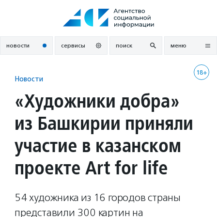
Перейти
к
содержанию
новости
сервисы
поиск
меню
18+
Новости
«Художники добра»
из Башкирии приняли
участие в казанском
проекте Art for life
54 художника из 16 городов страны
представили 300 картин на