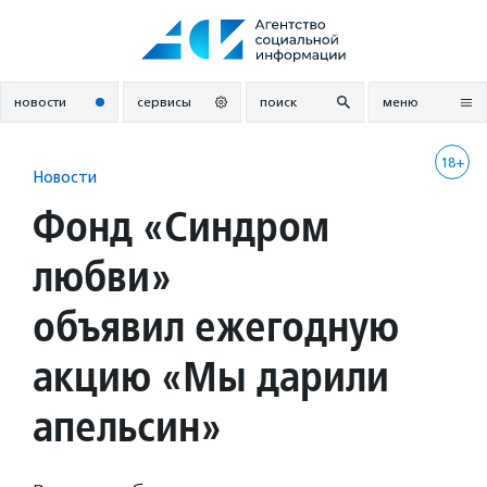
Перейти
к
содержанию
новости
сервисы
поиск
меню
18+
Новости
Фонд «Синдром
любви»
объявил ежегодную
акцию «Мы дарили
апельсин»