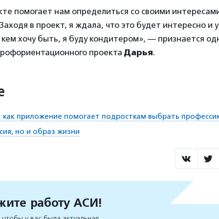
кте помогает нам определиться со своими интересам
Заходя в проект, я ждала, что это будет интересно и 
 кем хочу быть, я буду кондитером», — признается од
профориентационного проекта
Дарья
.
е
я: как приложение помогает подросткам выбрать професси
сия, но и образ жизни
ите работу АСИ!
чтобы у вас была актуальная