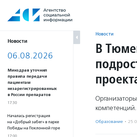
Перейти
к
содержанию
Новости
Новости
В Тюме
06.08.2026
подрос
Минздрав уточнил
проект
правила передачи
пациентам
незарегистрированных
в России препаратов
Организаторы
17:30
компетенций.
Началась регистрация
Образование
·
25.
на «Добрый забег» в парке
Победы на Поклонной горе
17:00