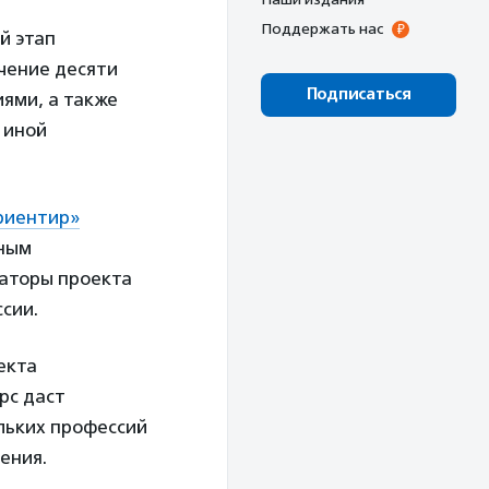
Поддержать нас
й этап
ечение десяти
Подписаться
иями, а также
 иной
иентир»
зным
заторы проекта
ссии.
екта
рс даст
льких профессий
ения.