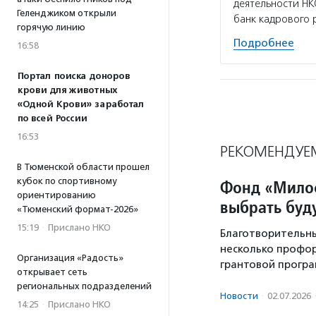
деятельности НК
Геленджиком открыли
банк кадрового 
горячую линию
Подробнее
16:58
Портал поиска доноров
крови для животных
«Одной Крови» заработал
по всей России
16:53
РЕКОМЕНДУЕ
В Тюменской области прошел
кубок по спортивному
Фонд «Мило
ориентированию
выбрать бу
«Тюменский формат-2026»
15:19
·
Прислано НКО
Благотворительн
несколько профо
Организация «Радость»
грантовой програ
открывает сеть
региональных подразделений
Новости
·
02.07.2026
14:25
·
Прислано НКО