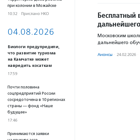
при колонии в Можайске
Бесплатный 
10:32
·
Прислано НКО
дальнейшего
04.08.2026
Московским школ
дальнейшего обуч
Биологи предупредили,
что развитие туризма
Анонсы
·
24.02.2026
·
на Камчатке может
навредить косаткам
17:59
Почти половина
соцпредприятий России
сосредоточена в 10 регионах
страны — фонд «Наше
будущее»
17:46
Принимаются заявки
на конкурс эссе