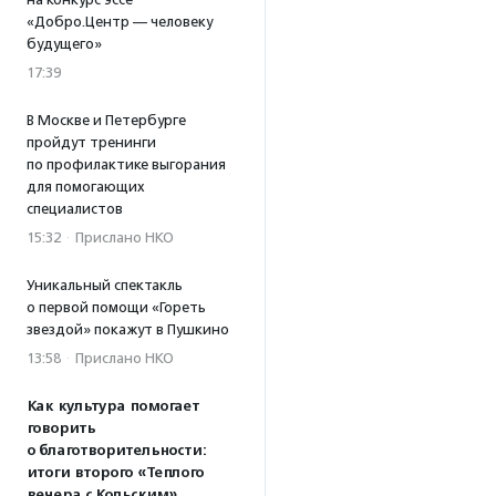
«Добро.Центр — человеку
будущего»
17:39
В Москве и Петербурге
пройдут тренинги
по профилактике выгорания
для помогающих
специалистов
15:32
·
Прислано НКО
Уникальный спектакль
о первой помощи «Гореть
звездой» покажут в Пушкино
13:58
·
Прислано НКО
Как культура помогает
говорить
о благотворительности:
итоги второго «Теплого
вечера с Кольским»