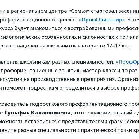
ни в региональном центре «Семья» стартовал весенни
профориентационного проекта
«ПрофОриентир»
. В т
курса будут знакомиться с востребованными професс
психологических особенностях и склонностях к той или
роект нацелен на школьников в возрасте 12–17 лет.
вления школьникам разных специальностей,
«ПрофОр
я профориентационные занятия, мастер-классы по ра
экскурсии на производственные предприятия. Органи
он поможет подросткам определиться в выборе профе
уководитель подросткового профориентационного про
р»
Гульфия Калашникова
, этот ознакомительный ку
можность встретиться с представителями сразу неско
ценить разные специальности с практической точки зр