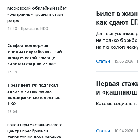
Московский юбилейный забег
Билет в жизн
«Без границ» прошел в стиле
как сдают ЕГ
ретро
13:30
·
Прислано НКО
Для выпускников 
не только борьбой
Совфед поддержал
на психологическ
инициативу о бесплатной
юридической помощи
Статьи
·
15.06.2026
·
сиротам старше 23 лет
13:19
Первая стаж
Президент РФ подписал
и «кашляющи
закон о новых мерах
поддержки молодежных
Восемь социальны
НКО
13:04
Волонтеры Наставнического
Статьи
·
10.04.2026
·
центра преобразили
территорию дома ребенка