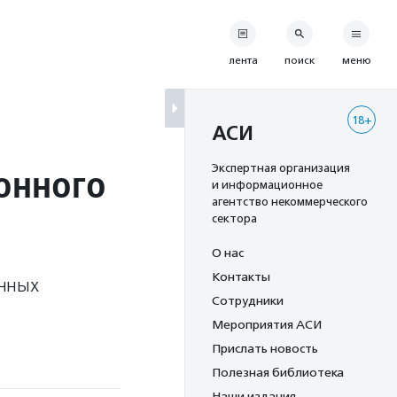
лента
поиск
меню
18+
АСИ
онного
Экспертная организация
и информационное
агентство некоммерческого
сектора
О нас
Контакты
ичных
Сотрудники
Мероприятия АСИ
Прислать новость
Полезная библиотека
Наши издания