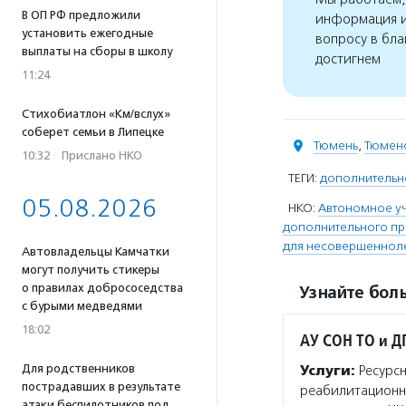
В ОП РФ предложили
информация и
установить ежегодные
вопросу в бла
выплаты на сборы в школу
достигнем
11:24
Стихобиатлон «Км/вслух»
соберет семьи в Липецке
Тюмень
,
Тюменс
10:32
·
Прислано НКО
ТЕГИ:
дополнительн
05.08.2026
НКО:
Автономное у
дополнительного п
для несовершенноле
Автовладельцы Камчатки
могут получить стикеры
о правилах добрососедства
Узнайте боль
с бурыми медведями
18:02
АУ СОН ТО и Д
Для родственников
Услуги:
Ресурсн
пострадавших в результате
реабилитационно
атаки беспилотников под