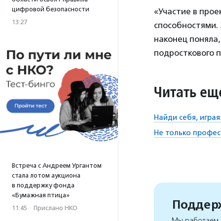
цифровой безопасности
«Участие в прое
13:27
способностями. 
наконец поняла,
подросткового 
Читать ещ
Найди себя, игра
Не только профес
Встреча с Андреем Ургантом
стала лотом аукциона
в поддержку фонда
«Бумажная птица»
Поддерж
11:45
·
Прислано НКО
Мы работаем, 