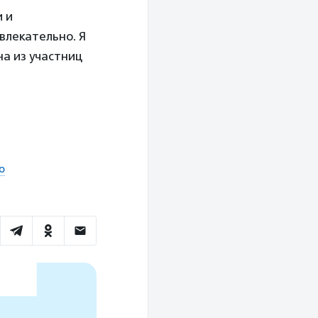
и и
увлекательно. Я
на из участниц
ю