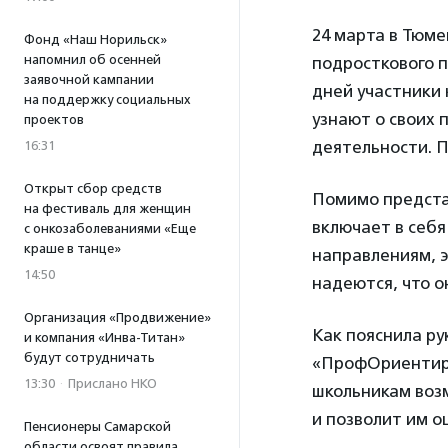
24 марта в Тюме
Фонд «Наш Норильск»
напомнил об осенней
подросткового 
заявочной кампании
дней участники 
на поддержку социальных
узнают о своих 
проектов
деятельности. П
16:31
Открыт сбор средств
Помимо предста
на фестиваль для женщин
включает в себ
с онкозаболеваниями «Еще
краше в танце»
направлениям, 
14:50
надеются, что 
Организация «Продвижение»
Как пояснила р
и компания «Инва-Титан»
будут сотрудничать
«ПрофОриенти
13:30
·
Прислано НКО
школьникам воз
и позволит им о
Пенсионеры Самарской
области освоят правила