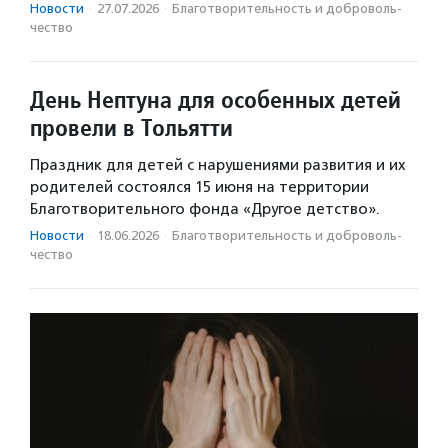
Новости
·
27.07.2026
·
Благотвори­тель­ность и доброволь­
чест­во
День Нептуна для особенных детей
провели в Тольятти
Праздник для детей с нарушениями развития и их
родителей состоялся 15 июня на территории
Благотворительного фонда «Другое детство».
Новости
·
18.06.2026
·
Благотвори­тель­ность и доброволь­
чест­во