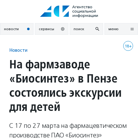
Перейти
к
содержанию
новости
сервисы
поиск
меню
18+
Новости
На фармзаводе
«Биосинтез» в Пензе
состоялись экскурсии
для детей
С 17 по 27 марта на фармацевтическом
производстве ПАО «Биосинтез»