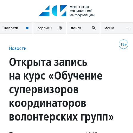
Перейти
к
содержанию
новости
сервисы
поиск
меню
18+
Новости
Открыта запись
на курс «Обучение
супервизоров
координаторов
волонтерских групп»