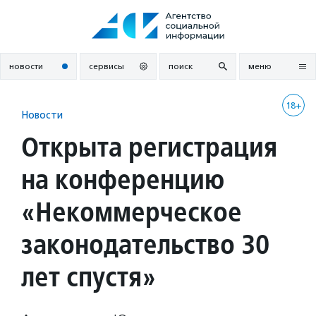
Перейти
к
содержанию
новости
сервисы
поиск
меню
18+
Новости
Открыта регистрация
на конференцию
«Некоммерческое
законодательство 30
лет спустя»