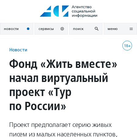
Перейти
к
содержанию
новости
сервисы
поиск
меню
18+
Новости
Фонд «Жить вместе»
начал виртуальный
проект «Тур
по России»
Проект предполагает серию живых
писем из малых населенных пунктов,