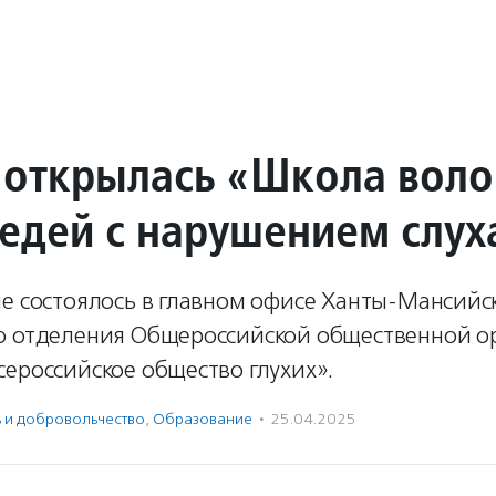
 открылась «Школа воло
седей с нарушением слух
ие состоялось в главном офисе Ханты-Мансийс
о отделения Общероссийской общественной о
ероссийское общество глухих».
ь и доброволь­чест­во
,
Образование
·
25.04.2025