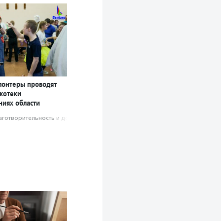
лонтеры проводят
котеки
ниях области
аготвори­тель­ность и доброволь­чест­во