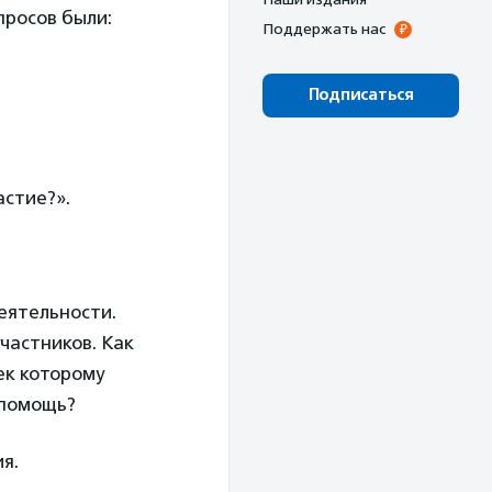
просов были:
Поддержать нас
Подписаться
;
астие?».
еятельности.
частников. Как
ек которому
 помощь?
ия.