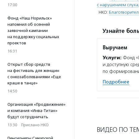
с нарушением слуха
17:00
НКО:
Благотворите
Фонд «Наш Норильск»
напомнил об осенней
Узнайте боль
заявочной кампании
на поддержку социальных
проектов
Выручаем
16:31
Услуги:
Фонд «В
и доступную ср
Открыт сбор средств
на фестиваль для женщин
по формировани
с онкозаболеваниями «Еще
Подробнее
краше в танце»
14:50
Организация «Продвижение»
и компания «Инва-Титан»
будут сотрудничать
13:30
·
Прислано НКО
ВИДЕО ПО ТЕ
Пенсионеры Самарской