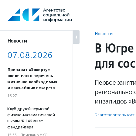
Перейти
к
содержанию
Новости
Новости
В Югре
07.08.2026
для со
Препарат «Энхерту»
включили в перечень
Первое занят
жизненно необходимых
и важнейших лекарств
региональног
16:27
инвалидов «Вс
Клуб друзей пермской
Благотвори­тель­ност
физико-математической
школы № 146 ищет
фандрайзера
15:35
·
Прислано НКО