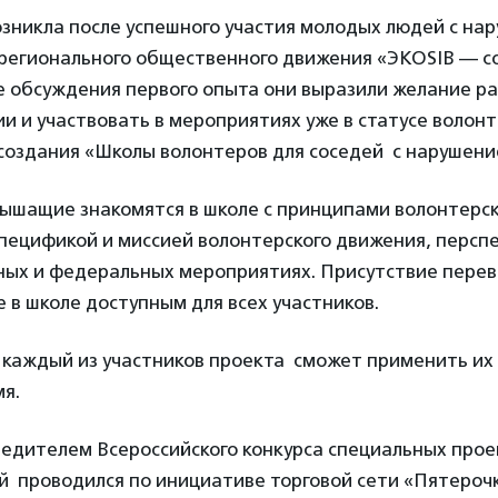
зникла после успешного участия молодых людей с нар
 регионального общественного движения «ЭКОSIB — с
е обсуждения первого опыта они выразили желание ра
и и участвовать в мероприятиях уже в статусе волонт
создания «Школы волонтеров для соседей с нарушени
лышащие знакомятся в школе с принципами волонтерс
спецификой и миссией волонтерского движения, персп
жных и федеральных мероприятиях. Присутствие пере
 в школе доступным для всех участников.
 каждый из участников проекта сможет применить их 
мя.
бедителем Всероссийского конкурса специальных про
й проводился по инициативе торговой сети «Пятероч