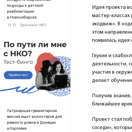
подходы к детской
Идея проекта во
реабилитации
мастер-классах
в Новосибирске
экодвиж». В ход
13:15
·
Прислано НКО
этом направлени
появилась идея 
Глухие и слабос
деятельности, 
участия в окру
делает обучение
Получив знания,
ближайшее вре
Патриаршая гуманитарная
миссия ищет волонтеров для
Проект стал по
ремонта домов в Донецке
соседи», которы
и Горловке