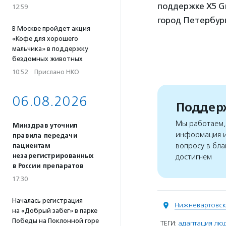
поддержке X5 G
12:59
город Петербург
В Москве пройдет акция
«Кофе для хорошего
мальчика» в поддержку
бездомных животных
10:52
·
Прислано НКО
06.08.2026
Поддерж
Мы работаем, 
Минздрав уточнил
информация и
правила передачи
вопросу в бла
пациентам
незарегистрированных
достигнем
в России препаратов
17:30
Началась регистрация
Нижневартовск
на «Добрый забег» в парке
Победы на Поклонной горе
ТЕГИ:
адаптация лю