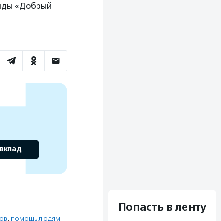
онды «Добрый
 вклад
Попасть в ленту
ов
,
помощь людям