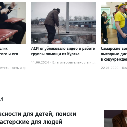
олик
АСИ опубликовало видео о работе
Самарские во
оге и его
группы помощи из Курска
выездные дис
в соцучрежде
11.06.2024
·
Благотвори­тель­ность и доброволь­чест­во
­тель­ность и доброволь­чест­во
22.01.2020
·
Бл
М
сности для детей, поиски
мастерские для людей