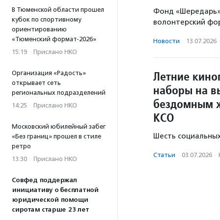
В Тюменской области прошел
Фонд «Шередарь» 
кубок по спортивному
волонтерский фор
ориентированию
«Тюменский формат-2026»
Новости
·
13.07.2026
15:19
·
Прислано НКО
Летние кино
Организация «Радость»
открывает сеть
наборы на в
региональных подразделений
бездомным 
14:25
·
Прислано НКО
КСО
Московский юбилейный забег
Шесть социальных
«Без границ» прошел в стиле
ретро
Статьи
·
03.07.2026
·
13:30
·
Прислано НКО
Совфед поддержал
инициативу о бесплатной
юридической помощи
сиротам старше 23 лет