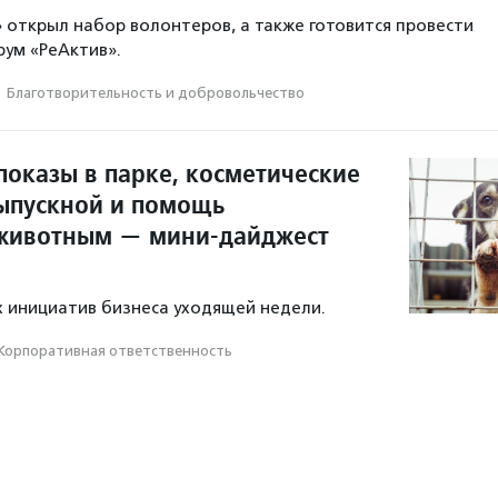
открыл набор волонтеров, а также готовится провести
ум «РеАктив».
·
Благотвори­тель­ность и доброволь­чест­во
показы в парке, косметические
ыпускной и помощь
животным — мини-дайджест
 инициатив бизнеса уходящей недели.
Корпоративная ответственность