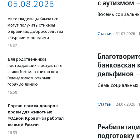
с аутизмом 
05.08.2026
Восемь социальны
Автовладельцы Камчатки
могут получить стикеры
о правилах добрососедства
Статьи
·
31.07.2026
·
с бурыми медведями
18:02
Благотворит
Для родственников
банковская к
пострадавших в результате
дельфинов 
атаки беспилотников под
Геленджиком открыли
горячую линию
Семь социальных 
16:58
Статьи
·
24.07.2026
·
Портал поиска доноров
крови для животных
«Одной Крови» заработал
Реабилитаци
по всей России
16:53
подготовку 