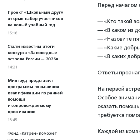
Перед началом о
Проект «Школьный друг»
открыл набор участников
— «Кто такой во
на новый учебный год
— «В каком из д
15:16
— «Назовите пят
Стали известны итоги
— «Какие добры
конкурса «Заповедные
— «В каких добр
острова России — 2026»
14:21
Ответы проанал
Минтруд представил
программы повышения
На первой встре
квалификации по ранней
Особое внимани
помощи
и сопровождаемому
оказать помощь,
проживанию
требуется помо
13:45
Каждой из кома
Фонд «Катрен» поможет
внедрить современные