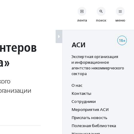
лента
поиск
меню
18+
нтеров
АСИ
а»
Экспертная организация
и информационное
агентство некоммерческого
сектора
кого
О нас
рганизации
Контакты
Сотрудники
Мероприятия АСИ
Прислать новость
Полезная библиотека
Наши издания