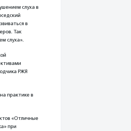
ушением слуха в
оседский
звиваться в
еров. Так
ем слуха».
кой
ективами
водчика РЖЯ
на практике в
ектов «Отличные
ка» при