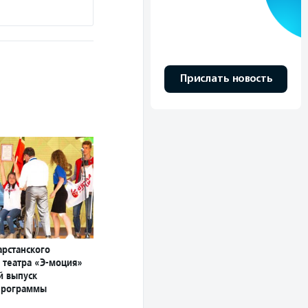
Прислать новость
арстанского
 театра «Э-моция»
й выпуск
программы