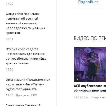
Подробнее
17:00
Фонд «Наш Норильск»
напомнил об осенней
заявочной кампании
на поддержку социальных
проектов
ВИДЕО ПО ТЕ
16:31
Открыт сбор средств
на фестиваль для женщин
с онкозаболеваниями «Еще
краше в танце»
14:50
Организация «Продвижение»
и компания «Инва-Титан»
АСИ опубликовало в
будут сотрудничать
об инклюзивном цен
13:30
·
Прислано НКО
03.06.2024
·
Люди с и
Пенсионеры Самарской