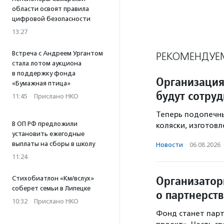
области освоят правила
цифровой безопасности
13:27
Встреча с Андреем Ургантом
РЕКОМЕНДУЕ
стала лотом аукциона
в поддержку фонда
Организация
«Бумажная птица»
будут сотру
11:45
·
Прислано НКО
Теперь подопечн
В ОП РФ предложили
коляски, изготов
установить ежегодные
выплаты на сборы в школу
Новости
·
06.08.2026
11:24
Организатор
Стихобиатлон «Км/вслух»
соберет семьи в Липецке
о партнерст
10:32
·
Прислано НКО
Фонд станет пар