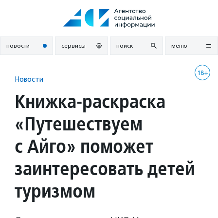
Перейти
к
содержанию
новости
сервисы
поиск
меню
18+
Новости
Книжка-раскраска
«Путешествуем
с Айго» поможет
заинтересовать детей
туризмом