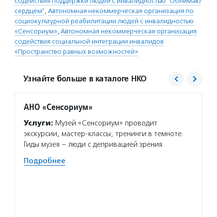
содействия поддержки людей с инвалидностью "Обнимаю
сердцем"
,
Автономная некоммерческая организация по
социокультурной реабилитации людей с инвалидностью
«Сенсориум»
,
Автономная некоммерческая организация
содействия социальной интеграции инвалидов
«Пространство равных возможностей»
Узнайте больше в каталоге НКО
АНО «Сенсориум»
Прост
Услуги:
Музей «Сенсориум» проводит
Услуг
экскурсии, мастер-классы, тренинги в темноте.
возмож
Гиды музея – люди с депривацией зрения.
повыше
с инва
Подробнее
коворк
помощ
Волон
к реал
платфо