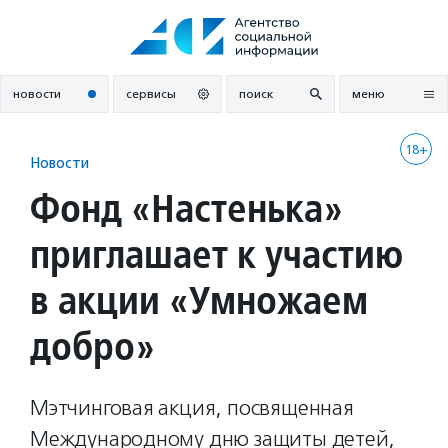
Перейти
к
содержанию
новости
сервисы
поиск
меню
18+
Новости
Фонд «Настенька»
приглашает к участию
в акции «Умножаем
добро»
Мэтчинговая акция, посвященная
Международному дню защиты детей,