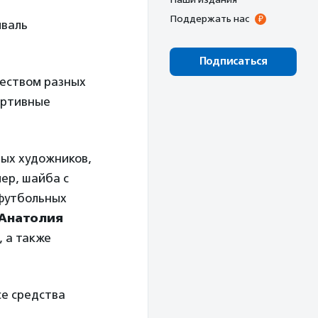
Поддержать нас
иваль
Подписаться
жеством разных
ортивные
ных художников,
ер, шайба с
 футбольных
Анатолия
, а также
се средства