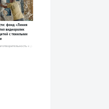
сти: фонд «Линия
тил видеоролик
детей с тяжелыми
и
аготвори­тель­ность и доброволь­чест­во