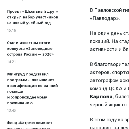
В Павловской г
Проект «Школьный друг»
открыл набор участников
«Павлодар».
на новый учебный год
15:16
На один день с
локаций. На ста
Стали известны итоги
конкурса «Заповедные
активности и бл
острова России — 2026»
14:21
В благотворител
актеров, спорт
Минтруд представил
автографом хок
программы повышения
квалификации по ранней
команд ЦСКА и 
помощи
Карпова
, биле
и сопровождаемому
проживанию
черный ящик от 
13:45
В этом году во 
Фонд «Катрен» поможет
направят на ле
внедрить современные