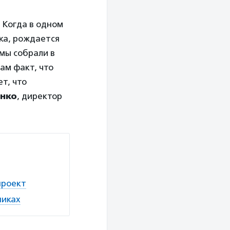
. Когда в одном
ка, рождается
 мы собрали в
ам факт, что
т, что
енко
, директор
проект
никах