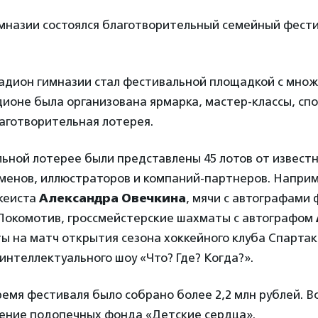
имназии состоялся благотворительный семейный фест
тадион гимназии стал фестивальной площадкой с мно
дионе была организована ярмарка, мастер-классы, сп
аготворительная лотерея.
ьной лотерее были представлены 45 лотов от извест
сменов, иллюстраторов и компаний-партнеров. Наприм
кеиста
Александра Овечкина
, мячи с автографами
Локомотив, гроссмейстерские шахматы с автографом
ты на матч открытия сезона хоккейного клуба Спартак
интеллектуального шоу «Что? Где? Когда?».
время фестиваля было собрано более 2,2 млн рублей. В
чение подопечных фонда «Детские сердца».