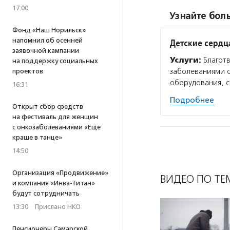
17:00
Узнайте боль
Фонд «Наш Норильск»
напомнил об осенней
Детские сердц
заявочной кампании
Услуги:
Благотв
на поддержку социальных
заболеваниями с
проектов
оборудования, с
16:31
Подробнее
Открыт сбор средств
на фестиваль для женщин
с онкозаболеваниями «Еще
краше в танце»
14:50
Организация «Продвижение»
ВИДЕО ПО ТЕ
и компания «Инва-Титан»
будут сотрудничать
13:30
·
Прислано НКО
Пенсионеры Самарской