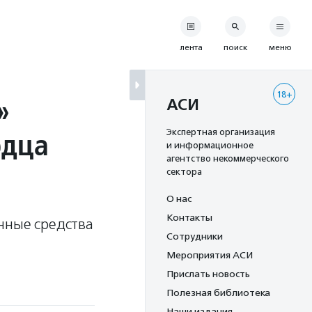
лента
поиск
меню
18+
»
АСИ
рдца
Экспертная организация
и информационное
агентство некоммерческого
сектора
О нас
Контакты
нные средства
Сотрудники
Мероприятия АСИ
Прислать новость
Полезная библиотека
Наши издания