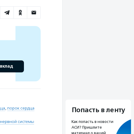
 вклад
дца
,
порок сердца
Попасть в ленту
 нервной системы
Как попасть в новости
АСИ? Пришлите
материал о вашей