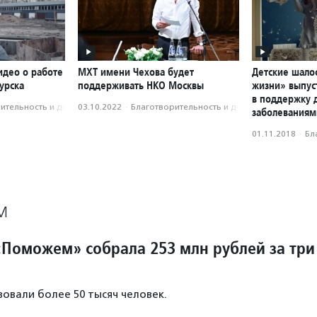
идео о работе
МХТ имени Чехова будет
Детские шало
урска
поддерживать НКО Москвы
жизни» выпус
в поддержку 
­тель­ность и доброволь­чест­во
03.10.2022
·
Благотвори­тель­ность и доброволь­чест­во
заболеваниям
01.11.2018
·
Бл
М
Поможем» собрала 253 млн рублей за три
овали более 50 тысяч человек.