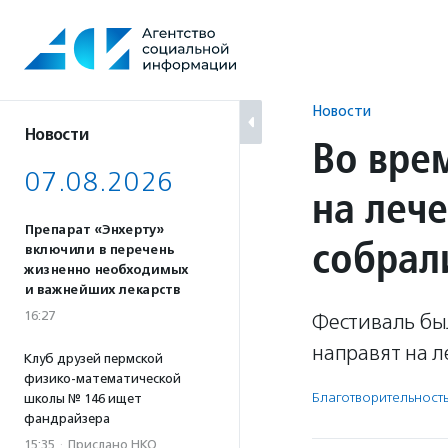
Перейти
к
содержанию
Новости
Новости
Во вре
07.08.2026
на леч
Препарат «Энхерту»
собрал
включили в перечень
жизненно необходимых
и важнейших лекарств
16:27
Фестиваль бы
направят на л
Клуб друзей пермской
физико-математической
Благотвори­тель­ност
школы № 146 ищет
фандрайзера
15:35
·
Прислано НКО