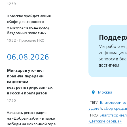
12:59
В Москве пройдет акция
«Кофе для хорошего
мальчика» в поддержку
бездомных животных
Поддерж
10:52
·
Прислано НКО
Мы работаем, 
информация и
06.08.2026
вопросу в бла
достигнем
Минздрав уточнил
правила передачи
пациентам
незарегистрированных
Москва
в России препаратов
17:30
ТЕГИ:
Благотворител
у детей
,
сбор средст
Началась регистрация
НКО:
Благотворите
на «Добрый забег» в парке
«Детские сердца»
Победы на Поклонной горе