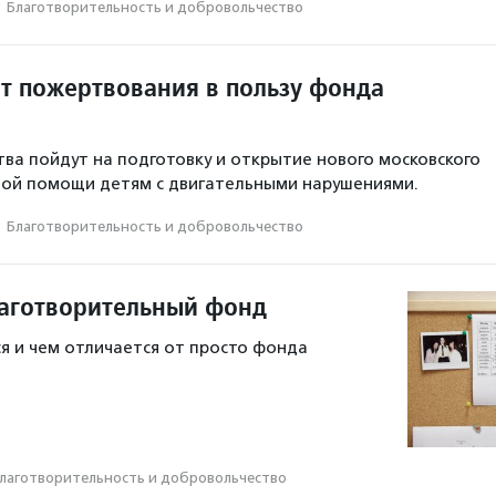
·
Благотвори­тель­ность и доброволь­чест­во
ит пожертвования в пользу фонда
ва пойдут на подготовку и открытие нового московского
ной помощи детям с двигательными нарушениями.
·
Благотвори­тель­ность и доброволь­чест­во
лаготворительный фонд
я и чем отличается от просто фонда
лаготвори­тель­ность и доброволь­чест­во