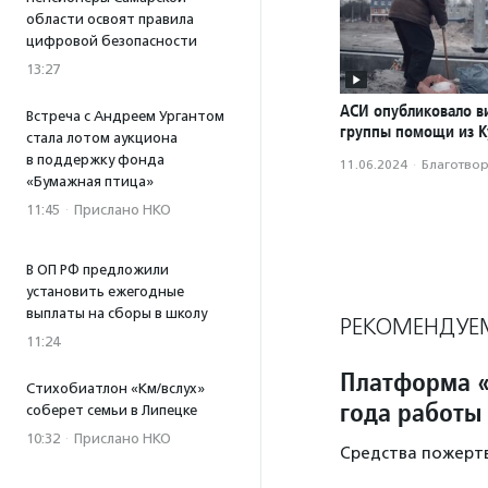
области освоят правила
цифровой безопасности
13:27
АСИ опубликовало в
Встреча с Андреем Ургантом
группы помощи из К
стала лотом аукциона
в поддержку фонда
11.06.2024
·
Благотвори
«Бумажная птица»
11:45
·
Прислано НКО
В ОП РФ предложили
установить ежегодные
выплаты на сборы в школу
РЕКОМЕНДУЕ
11:24
Платформа «
Стихобиатлон «Км/вслух»
года работы
соберет семьи в Липецке
10:32
·
Прислано НКО
Средства пожертв