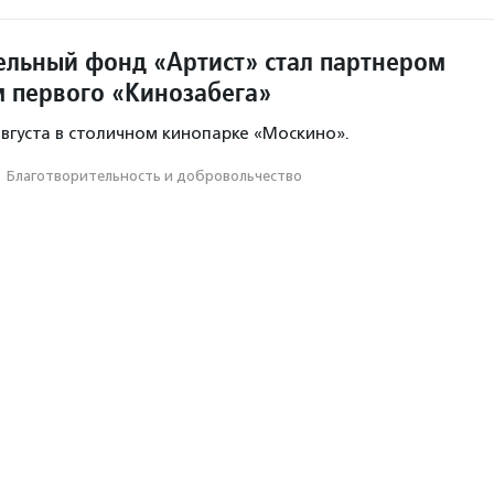
ельный фонд «Артист» стал партнером
м первого «Кинозабега»
августа в столичном кинопарке «Москино».
·
Благотвори­тель­ность и доброволь­чест­во