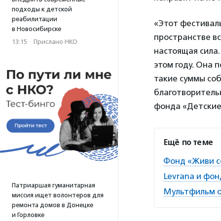
подходы к детской
реабилитации
«Этот фестиваль
в Новосибирске
пространстве в
13:15
·
Прислано НКО
настоящая сила.
этом году. Она 
такие суммы со
благотворительн
фонда «Детские
Ещё по теме
Фонд «Живи с
Levrana и фо
Патриаршая гуманитарная
Мультфильм о
миссия ищет волонтеров для
ремонта домов в Донецке
и Горловке