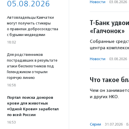
05.08.2026
Новости
·
03.08.2026
Автовладельцы Камчатки
Т-Банк удво
могут получить стикеры
«Галчонок»
о правилах добрососедства
с бурыми медведями
Собранные средст
18:02
центра комплекс
Для родственников
Новости
·
03.08.2026
пострадавших в результате
атаки беспилотников под
Геленджиком открыли
Что такое б
горячую линию
16:58
Чем он занимаетс
и других НКО.
Портал поиска доноров
крови для животных
«Одной Крови» заработал
по всей России
16:53
Серии
·
31.07.2026
·
Б