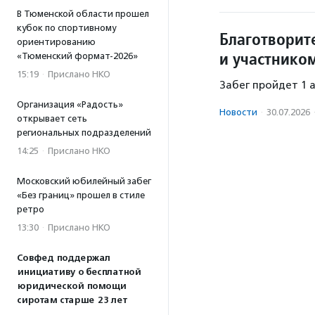
В Тюменской области прошел
кубок по спортивному
Благотворит
ориентированию
и участнико
«Тюменский формат-2026»
15:19
·
Прислано НКО
Забег пройдет 1 
Организация «Радость»
Новости
·
30.07.2026
открывает сеть
региональных подразделений
14:25
·
Прислано НКО
Московский юбилейный забег
«Без границ» прошел в стиле
ретро
13:30
·
Прислано НКО
Совфед поддержал
инициативу о бесплатной
юридической помощи
сиротам старше 23 лет