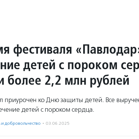
мя фестиваля «Павлодар
ение детей с пороком се
и более 2,2 млн рублей
л приурочен ко Дню защиты детей. Все выруче
ечение детей с пороком сердца.
ь и доброволь­чест­во
·
03.06.2025