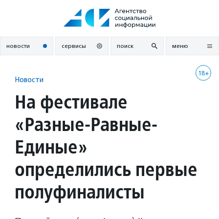
Перейти
к
содержанию
новости
сервисы
поиск
меню
18+
Новости
На фестивале
«Разные-Равные-
Единые»
определились первые
полуфиналисты