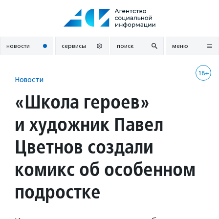
Перейти
к
содержанию
новости
сервисы
поиск
меню
18+
Новости
«Школа героев»
и художник Павел
Цветнов создали
комикс об особенном
подростке