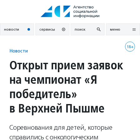
Перейти
к
содержанию
новости
сервисы
поиск
меню
18+
Новости
Открыт прием заявок
на чемпионат «Я
победитель»
в Верхней Пышме
Соревнования для детей, которые
справились с онкологическим