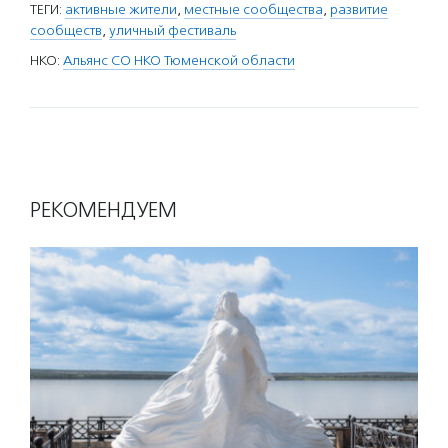
ТЕГИ:
активные жители
,
местные сообщества
,
развитие
сообществ
,
уличный фестиваль
НКО:
Альянс СО НКО Тюменской области
РЕКОМЕНДУЕМ