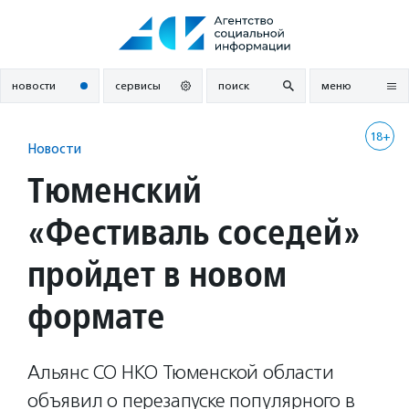
Перейти
к
содержанию
новости
сервисы
поиск
меню
18+
Новости
Тюменский
«Фестиваль соседей»
пройдет в новом
формате
Альянс СО НКО Тюменской области
объявил о перезапуске популярного в