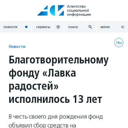
Перейти
к
содержанию
новости
сервисы
поиск
меню
18+
Новости
Благотворительному
фонду «Лавка
радостей»
исполнилось 13 лет
В честь своего дня рождения фонд
объявил сбор средств на