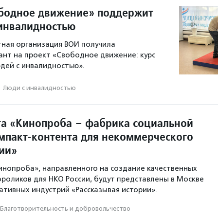
бодное движение» поддержит
инвалидностью
ная организация ВОИ получила
ант на проект «Свободное движение: курс
дей с инвалидностью».
·
Люди с инвалидностью
та «Кинопроба – фабрика социальной
мпакт-контента для некоммерческого
сии»
инопроба», направленного на создание качественных
роликов для НКО России, будут представлены в Москве
ативных индустрий «Рассказывая истории».
Благотвори­тель­ность и доброволь­чест­во