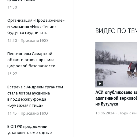
14:50
Организация «Продвижение»
и компания «Инва-Титан»
ВИДЕО ПО ТЕ
будут сотрудничать
13:30
·
Прислано НКО
Пенсионеры Самарской
области освоят правила
цифровой безопасности
13:27
Встреча с Андреем Ургантом
АСИ опубликовало в
стала лотом аукциона
адаптивной верхово
в поддержку фонда
из Бузулука
«Бумажная птица»
11:45
·
Прислано НКО
10.06.2024
·
Люди с и
В ОП РФ предложили
установить ежегодные