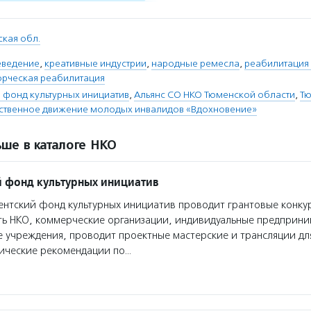
кая обл.
еведение
,
креативные индустрии
,
народные ремесла
,
реабилитация
орческая реабилитация
 фонд культурных инициатив
,
Альянс СО НКО Тюменской области
,
Т
ственное движение молодых инвалидов «Вдохновение»
ше в каталоге НКО
 фонд культурных инициатив
нтский фонд культурных инициатив проводит грантовые конкур
ть НКО, коммерческие организации, индивидуальные предприн
 учреждения, проводит проектные мастерские и трансляции дл
дические рекомендации по…