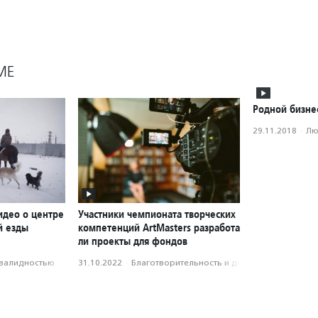
МЕ
Родной бизне
29.11.2018
·
Лю
идео о центре
Участники чемпионата творческих
й езды
компетенций ArtMasters разработа
ли проекты для фондов
нвалидностью
31.10.2022
·
Благотвори­тель­ность и доброволь­чест­во