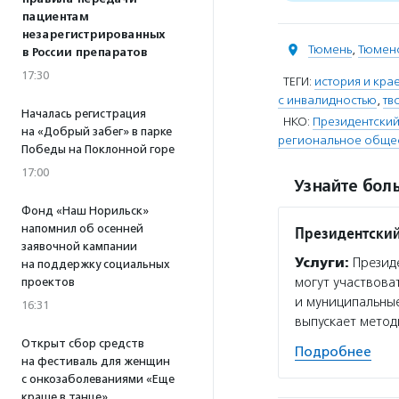
пациентам
незарегистрированных
Тюмень
,
Тюменс
в России препаратов
17:30
ТЕГИ:
история и кра
с инвалидностью
,
тв
Началась регистрация
НКО:
Президентский
на «Добрый забег» в парке
региональное обще
Победы на Поклонной горе
17:00
Узнайте боль
Фонд «Наш Норильск»
напомнил об осенней
Президентский
заявочной кампании
Услуги:
Президе
на поддержку социальных
могут участвова
проектов
и муниципальные
16:31
выпускает мето
Открыт сбор средств
Подробнее
на фестиваль для женщин
с онкозаболеваниями «Еще
краше в танце»