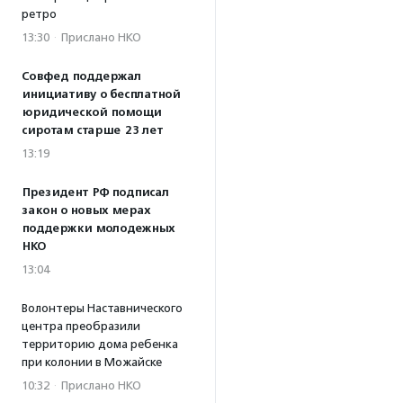
ретро
13:30
·
Прислано НКО
Совфед поддержал
инициативу о бесплатной
юридической помощи
сиротам старше 23 лет
13:19
Президент РФ подписал
закон о новых мерах
поддержки молодежных
НКО
13:04
Волонтеры Наставнического
центра преобразили
территорию дома ребенка
при колонии в Можайске
10:32
·
Прислано НКО