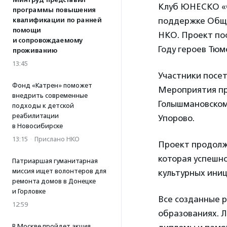
Минтруд представил
Клуб ЮНЕСКО «С
программы повышения
поддержке Обще
квалификации по ранней
помощи
НКО. Проект по
и сопровождаемому
Году героев Тюм
проживанию
13:45
Участники посет
Фонд «Катрен» поможет
Мероприятия про
внедрить современные
Голышмановском 
подходы к детской
реабилитации
Упорово.
в Новосибирске
13:15
·
Прислано НКО
Проект продолж
которая успешно
Патриаршая гуманитарная
миссия ищет волонтеров для
культурных иниц
ремонта домов в Донецке
и Горловке
Все созданные 
12:59
образованиях. 
В Москве пройдет акция