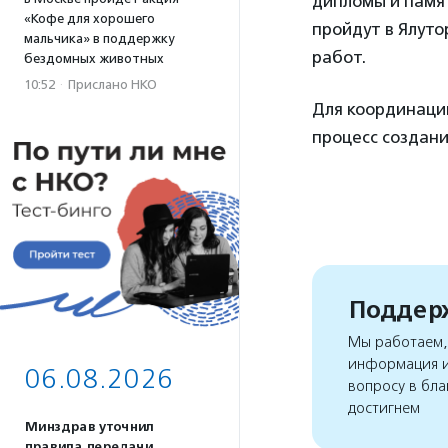
дипломы и памя
«Кофе для хорошего
пройдут в Ялуто
мальчика» в поддержку
работ.
бездомных животных
10:52
·
Прислано НКО
Для координации
процесс создани
Поддерж
Мы работаем, 
информация и
06.08.2026
вопросу в бла
достигнем
Минздрав уточнил
правила передачи