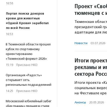
16:58
Проект «Сво
тюменцев с 
Портал поиска доноров
крови для животных
Тюменская област
«Одной Крови» заработал
президентский гр
по всей России
адаптации для лю
16:53
Новости
·
03.07.2026
В Тюменской области прошел
кубок по спортивному
ориентированию
Итоги проек
«Тюменский формат-2026»
15:19
·
Прислано НКО
рекламы и и
сектора Рос
Организация «Радость»
открывает сеть
Итоги проекта «К
региональных подразделений
социальных видео
14:25
·
Прислано НКО
на Фестивале кре
Московский юбилейный забег
Анонсы
·
20.05.2026
·
«Без границ» прошел в стиле