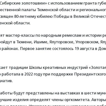
ибирские золотошвеи» с использованием гранта губе
ственной палаты Тюменской области и региональног
священ 80-летнему юбилею Победы в Великой Отечес
енской области.
ят мастер-классы по народным ремеслам и истории р
йдут в Тюмени, Ишиме, Ялуторовске, Упоровском, Ял
районах. Первое занятие состоялось 19 августа в Дом
ает традиции Школы креативных индустрий «Золотая
 работала в 2022 году при поддержке Президентског
иатив.
работы будут представлены на выставках в шести му
Лучшие изделия определят члены оргкомитета. Авторы