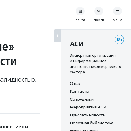
лента
поиск
меню
18+
ие»
АСИ
сти
Экспертная организация
и информационное
агентство некоммерческого
сектора
валидностью,
О нас
Контакты
Сотрудники
Мероприятия АСИ
Прислать новость
Полезная библиотека
хновение» и
Наши издания