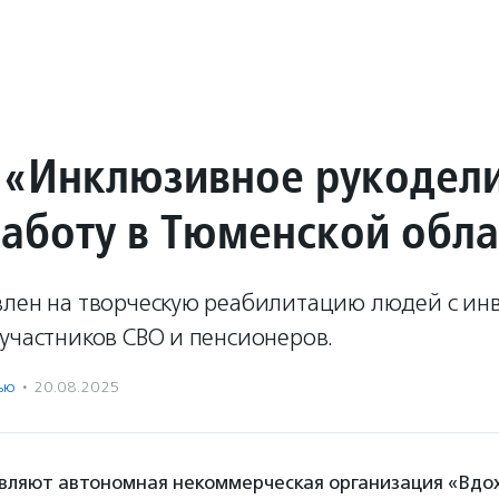
 «Инклюзивное рукодел
работу в Тюменской обла
влен на творческую реабилитацию людей с ин
участников СВО и пенсионеров.
ью
·
20.08.2025
вляют автономная некоммерческая организация «Вдо