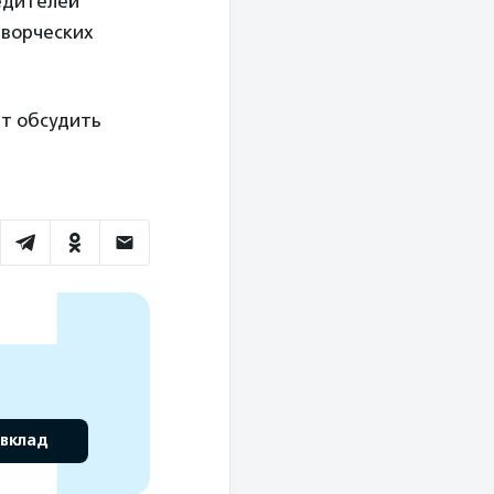
едителей
творческих
ет обсудить
 вклад