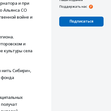
рнатора и при
Поддержать нас
о Альянса СО
твенной войне и
Подписаться
егиона.
уторовском и
е культуры села
 нить Сибири»,
о фонда
ниципальных
 получат