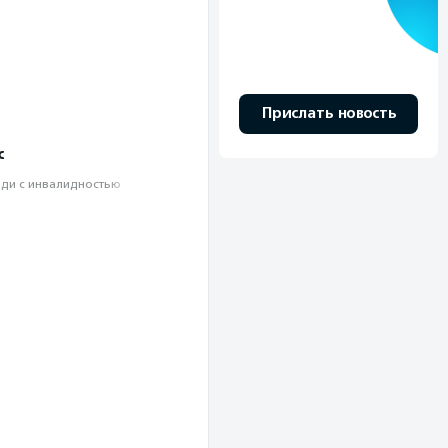
Прислать новость
с
ди с инвалидностью