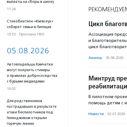
выплаты на сборы в школу
РЕКОМЕНДУЕ
11:24
Стихобиатлон «Км/вслух»
Цикл благот
соберет семьи в Липецке
Ассоциация предс
10:32
·
Прислано НКО
и Благотворител
цикл благотворит
05.08.2026
Анонсы
·
05.08.2026
·
Автовладельцы Камчатки
могут получить стикеры
о правилах добрососедства
Минтруд пре
с бурыми медведями
реабилитаци
18:02
В пилотном проек
Для родственников
помощь детям с 
пострадавших в результате
атаки беспилотников под
Новости
·
03.07.2026
Геленджиком открыли
горячую линию