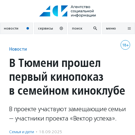
Перейти
к
содержанию
новости
сервисы
поиск
меню
18+
Новости
В Тюмени прошел
первый кинопоказ
в семейном киноклубе
В проекте участвуют замещающие семьи
— участники проекта «Вектор успеха».
Семья и дети
·
18.09.2025