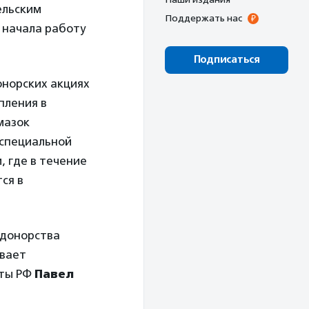
ельским
Поддержать нас
 начала работу
Подписаться
норских акциях
пления в
мазок
 специальной
 где в течение
ся в
 донорства
ывает
аты РФ
Павел