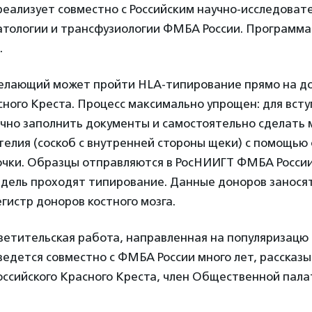
реализует совместно с Российским научно-исследоват
атологии и трансфузиологии ФМБА России. Программа
.
елающий может пройти HLA-типирование прямо на до
сного Креста.
Процесс максимально упрощен: для всту
очно заполнить документы и самостоятельно сделать 
телия (соскоб с внутренней стороны щеки) с помощью
очки. Образцы отправляются в РосНИИГТ ФМБА России,
едель проходят типирование. Данные доноров заносят
гистр доноров костного мозга.
ветительская работа, направленная на популяризацю
 ведется совместно с ФМБА России много лет, рассказ
оссийского Красного Креста, член Общественной пал