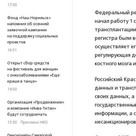
17:00
Федеральный рег
Фонд «Наш Норильск»
начал работу 1 
напомнил об осенней
трансплантации 
заявочной кампании
на поддержку социальных
регистра были 
проектов
осуществляет ег
16:31
регулирующая до
костного мозга 
Открыт сбор средств
на фестиваль для женщин
с онкозаболеваниями «Еще
Российский Кра
краше в танце»
данных и транс
14:50
своих данных, а
Организация «Продвижение»
государственный
и компания «Инва-Титан»
информации, а с
будут сотрудничать
несанкциониров
13:30
·
Прислано НКО
Пенсионеры Самарской