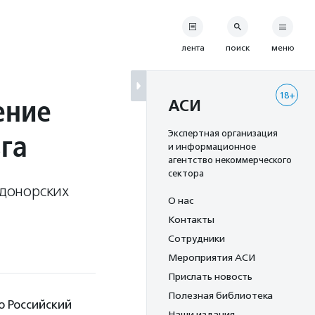
лента
поиск
меню
18+
ение
АСИ
зга
Экспертная организация
и информационное
агентство некоммерческого
сектора
 донорских
О нас
Контакты
Сотрудники
Мероприятия АСИ
Прислать новость
Полезная библиотека
ю Российский
Наши издания