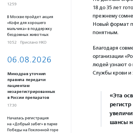
12:59
18 до 35 лет го
прежнему сомне
В Москве пройдет акция
«Кофе для хорошего
Новый формат п
мальчика» в поддержку
понятным.
бездомных животных
10:52
·
Прислано НКО
Благодаря совм
организации «Р
06.08.2026
людей узнают о 
Службы крови и
Минздрав уточнил
правила передачи
пациентам
незарегистрированных
«Эта ос
в России препаратов
регистр
17:30
увеличи
Началась регистрация
шансы н
на «Добрый забег» в парке
Победы на Поклонной горе