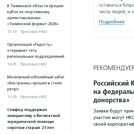
оставаться безр
В Тюменской области прошел
числу людей, и э
кубок по спортивному
ориентированию
Подробнее
«Тюменский формат-2026»
15:19
·
Прислано НКО
Организация «Радость»
открывает сеть
региональных подразделений
14:25
·
Прислано НКО
РЕКОМЕНДУЕ
Московский юбилейный забег
Российский 
«Без границ» прошел в стиле
ретро
на федераль
13:30
·
Прислано НКО
донорства»
Совфед поддержал
Заявки будут прин
инициативу о бесплатной
участие могут НК
юридической помощи
своей корпоратив
сиротам старше 23 лет