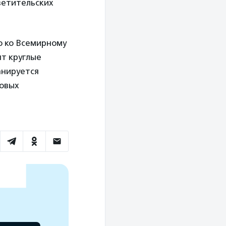
ветительских
ю ко Всемирному
ят круглые
анируется
новых