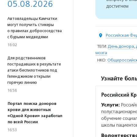
05.08.2026
достигнем
Автовладельцы Камчатки
могут получить стикеры
о правилах добрососедства
Российская Фе
с бурыми медведями
18:02
ТЕГИ:
День донора
,
мозга
Для родственников
НКО:
Общероссийска
пострадавших в результате
атаки беспилотников под
Геленджиком открыли
Узнайте боль
горячую линию
16:58
Российский Кр
Портал поиска доноров
Услуги:
Российс
крови для животных
полустационарно
«Одной Крови» заработал
обучение социал
по всей России
школы пациенто
16:53
Волонтерств