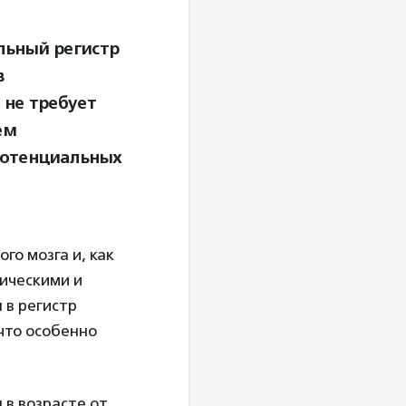
льный регистр
в
 не требует
ем
потенциальных
го мозга и, как
гическими и
 в регистр
что особенно
 в возрасте от