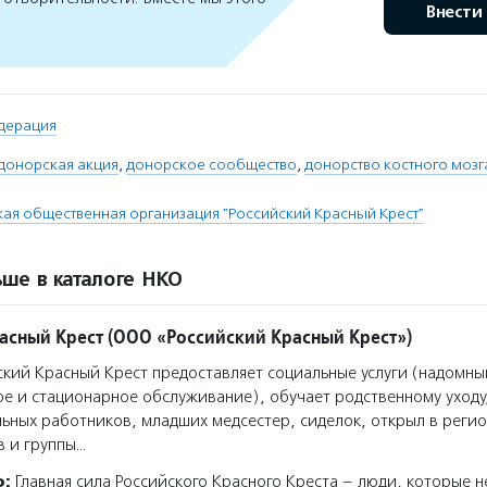
Внести
дерация
донорская акция
,
донорское сообщество
,
донорство костного мозг
я общественная организация "Российский Красный Крест"
ше в каталоге НКО
асный Крест (ООО «Российский Красный Крест»)
кий Красный Крест предоставляет социальные услуги (надомны
е и стационарное обслуживание), обучает родственному уходу
ьных работников, младших медсестер, сиделок, открыл в регио
в и группы…
о:
Главная сила Российского Красного Креста – люди, которые н