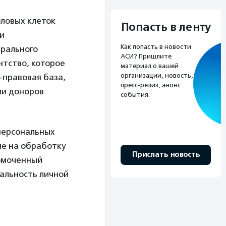
оловых клеток
Попасть в ленту
ии
Как попасть в новости
ерального
АСИ? Пришлите
нтство, которое
материал о вашей
организации, новость,
-правовая база,
пресс-релиз, анонс
ии доноров
события.
персональных
ие на обработку
Прислать новость
номоченный
иальность личной