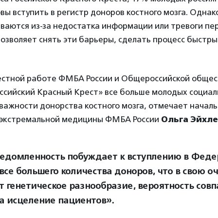
товы вступить в регистр доноров костного мозга. Однак
ваются из-за недостатка информации или тревоги пе
озволяет снять эти барьеры, сделать процесс быстры
естной работе ФМБА России и Общероссийской обще
оссийский Красный Крест» все больше молодых социа
важности донорства костного мозга, отмечает начал
 экстремальной медицины ФМБА России
Ольга Эйхл
ведомленность побуждает к вступлению в Фед
 все большего количества доноров, что в свою о
т генетическое разнообразие, вероятность сов
а исцеление пациентов».