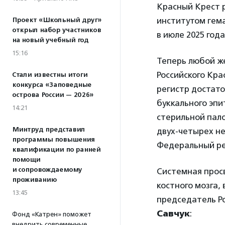
Красный Крест 
институтом гем
Проект «Школьный друг»
открыл набор участников
в июле 2025 года
на новый учебный год
15:16
Теперь любой ж
Российского Кра
Стали известны итоги
конкурса «Заповедные
регистр достат
острова России — 2026»
буккального эпи
14:21
стерильной пал
Минтруд представил
двух-четырех н
программы повышения
Федеральный ре
квалификации по ранней
помощи
и сопровождаемому
Системная прос
проживанию
костного мозга,
13:45
председатель Р
Савчук
:
Фонд «Катрен» поможет
внедрить современные