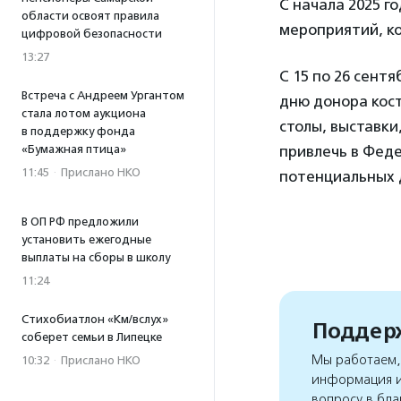
С начала 2025 г
области освоят правила
мероприятий, ко
цифровой безопасности
13:27
С 15 по 26 сент
Встреча с Андреем Ургантом
дню донора кост
стала лотом аукциона
столы, выставки
в поддержку фонда
«Бумажная птица»
привлечь в Феде
11:45
·
Прислано НКО
потенциальных 
В ОП РФ предложили
установить ежегодные
выплаты на сборы в школу
11:24
Стихобиатлон «Км/вслух»
Поддерж
соберет семьи в Липецке
Мы работаем, 
10:32
·
Прислано НКО
информация и
вопросу в бла