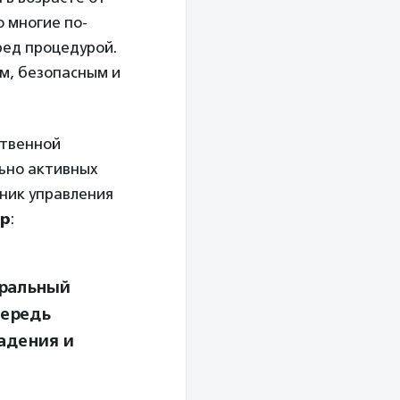
о многие по-
ред процедурой.
м, безопасным и
ственной
льно активных
ьник управления
ер
:
еральный
чередь
падения и