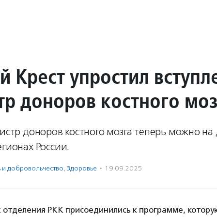
й Крест упростил вступл
стр доноров костного мо
гистр доноров костного мозга теперь можно на
егионах России.
ь и доброволь­чест­во
,
Здоровье
·
19.09.2025
 отделения РКК присоединились к программе, котору