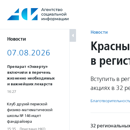
Перейти
к
содержанию
Новости
Новости
Красны
07.08.2026
в реги
Препарат «Энхерту»
включили в перечень
Вступить в ре
жизненно необходимых
и важнейших лекарств
акциях в 32 р
16:27
Благотвори­тель­ност
Клуб друзей пермской
физико-математической
школы № 146 ищет
фандрайзера
32 региональных
15:35
·
Прислано НКО