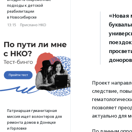
подходы к детской
реабилитации
«Новая 
в Новосибирске
букваль
13:15
·
Прислано НКО
универс
поездок
просвет
доноров
Проект направле
следствие, повы
гематологическ
позволяет прео
Патриаршая гуманитарная
актуально для 
миссия ищет волонтеров для
ремонта домов в Донецке
и Горловке
По данным опрос