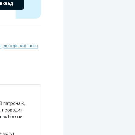
 вклад
а
,
доноры костного
й патронаж,
, проводит
нах России
е могут