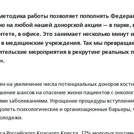
методика работы позволяет пополнять Федера
но на любой нашей донорской акции — в парке, 
итете, в офисе. Это занимает несколько минут и
 в медицинские учреждения. Так мы превраща
ительские мероприятия в рекрутинг реальных 
».
н на увеличение числа потенциальных доноров костно
шение шансов на спасение жизни пациентов с онколо
ими заболеваниями. Упрощение процедуры вступления
долеть психологические и организационные барьеры, 
молодежи.
а Российского Красного Креста, 17% молодых россиян