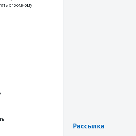
гать огромному
о
ть
Рассылка