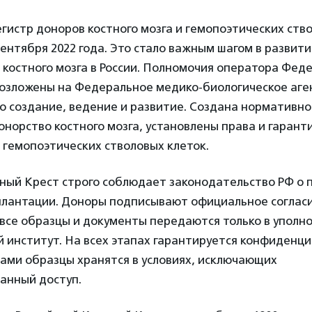
истр доноров костного мозга и гемопоэтических ств
сентября 2022 года. Это стало важным шагом в развит
костного мозга в России. Полномочия оператора Фед
возложены на Федеральное медико-биологическое аге
о создание, ведение и развитие. Создана нормативно
норство костного мозга, установлены права и гарант
и гемопоэтических стволовых клеток.
сный Крест строго соблюдает законодательство РФ о 
плантации. Доноры подписывают официальное соглас
 все образцы и документы передаются только в упол
 институт. На всех этапах гарантируется конфиденц
ами образцы хранятся в условиях, исключающих
анный доступ.