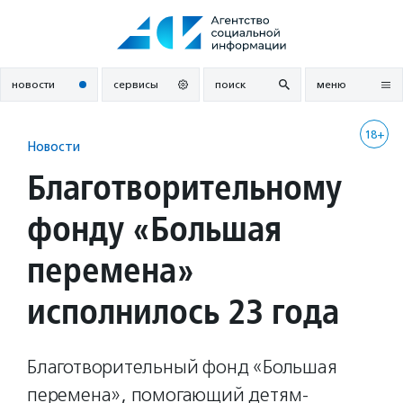
Перейти
к
содержанию
новости
сервисы
поиск
меню
18+
Новости
Благотворительному
фонду «Большая
перемена»
исполнилось 23 года
Благотворительный фонд «Большая
перемена», помогающий детям-