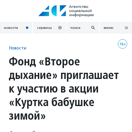
Перейти
к
содержанию
новости
сервисы
поиск
меню
18+
Новости
Фонд «Второе
дыхание» приглашает
к участию в акции
«Куртка бабушке
зимой»