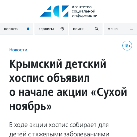
Перейти
к
содержанию
новости
сервисы
поиск
меню
18+
Новости
Крымский детский
хоспис объявил
о начале акции «Сухой
ноябрь»
В ходе акции хоспис собирает для
детей с тяжелыми заболеваниями