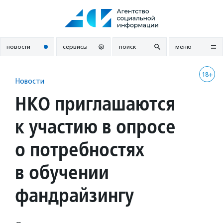
Перейти
к
содержанию
новости
сервисы
поиск
меню
18+
Новости
НКО приглашаются
к участию в опросе
о потребностях
в обучении
фандрайзингу