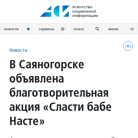
Перейти
к
содержанию
новости
сервисы
поиск
меню
18+
Новости
В Саяногорске
объявлена
благотворительная
акция «Сласти бабе
Насте»