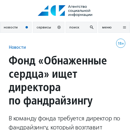
Перейти
к
содержанию
новости
сервисы
поиск
меню
18+
Новости
Фонд «Обнаженные
сердца» ищет
директора
по фандрайзингу
В команду фонда требуется директор по
фандрайзингу, который возглавит