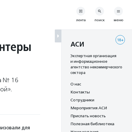
лента
поиск
меню
18+
онтеры
АСИ
Экспертная организация
и информационное
агентство некоммерческого
сектора
а № 16
О нас
бой».
Контакты
Сотрудники
Мероприятия АСИ
Прислать новость
Полезная библиотека
низовали для
Наши издания