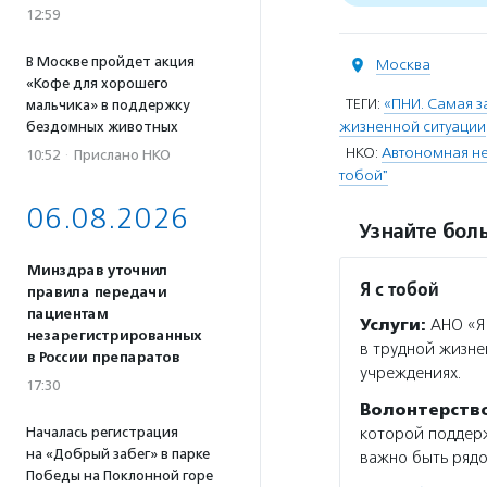
12:59
В Москве пройдет акция
Москва
«Кофе для хорошего
ТЕГИ:
«ПНИ. Самая з
мальчика» в поддержку
жизненной ситуации
бездомных животных
НКО:
Автономная н
10:52
·
Прислано НКО
тобой"
06.08.2026
Узнайте боль
Минздрав уточнил
Я с тобой
правила передачи
пациентам
Услуги:
АНО «Я 
незарегистрированных
в трудной жизне
в России препаратов
учреждениях.
17:30
Волонтерств
Началась регистрация
которой поддерж
на «Добрый забег» в парке
важно быть рядо
Победы на Поклонной горе