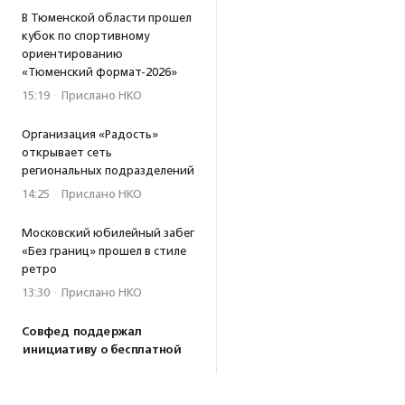
В Тюменской области прошел
кубок по спортивному
ориентированию
«Тюменский формат-2026»
15:19
·
Прислано НКО
Организация «Радость»
открывает сеть
региональных подразделений
14:25
·
Прислано НКО
Московский юбилейный забег
«Без границ» прошел в стиле
ретро
13:30
·
Прислано НКО
Совфед поддержал
инициативу о бесплатной
юридической помощи
сиротам старше 23 лет