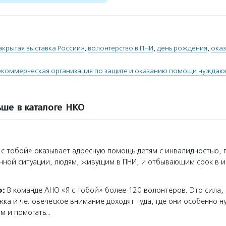
акрытая выставка России»
,
волонтерство в ПНИ
,
день рождения
,
оказ
екоммерческая организация по защите и оказанию помощи нуждаю
ше в каталоге НКО
с тобой» оказывает адресную помощь детям с инвалидностью, 
нной ситуации, людям, живущим в ПНИ, и отбывающим срок в 
о:
В команде АНО «Я с тобой» более 120 волонтеров. Это сила,
ка и человеческое внимание доходят туда, где они особенно н
м и помогать…