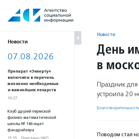
Перейти
к
содержанию
Новости
Новости
День и
07.08.2026
в моск
Препарат «Энхерту»
включили в перечень
Праздник для
жизненно необходимых
и важнейших лекарств
устроила 20 н
16:27
Благотвори­тель­ност
Клуб друзей пермской
физико-математической
школы № 146 ищет
фандрайзера
Поводом стал н
15:35
·
Прислано НКО