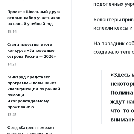
подопечных учр
Проект «Школьный друг»
открыл набор участников
Волонтеры прив
на новый учебный год
испекли кексы и
15:16
На праздник со
Стали известны итоги
конкурса «Заповедные
создавало тепл
острова России — 2026»
14:21
«Здесь 
Минтруд представил
некотор
программы повышения
квалификации по ранней
Полина
помощи
ждут на
и сопровождаемому
проживанию
что-то 
13:45
внимани
Фонд «Катрен» поможет
внедрить современные