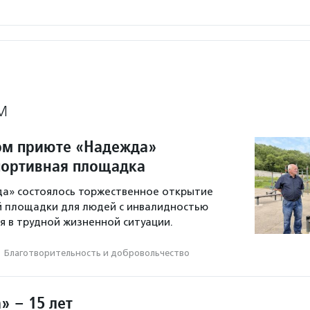
М
ом приюте «Надежда»
портивная площадка
да» состоялось торжественное открытие
й площадки для людей с инвалидностью
ся в трудной жизненной ситуации.
·
Благотвори­тель­ность и доброволь­чест­во
» – 15 лет