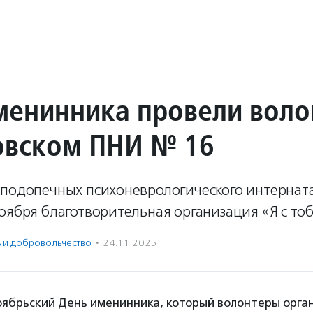
менинника провели вол
овском ПНИ № 16
 подопечных психоневрологического интернат
оября благотворительная организация «Я с то
ь и доброволь­чест­во
·
24.11.2025
оябрьский День именинника, который волонтеры орга