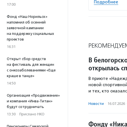
Подробнее
17:00
Фонд «Наш Норильск»
напомнил об осенней
заявочной кампании
на поддержку социальных
проектов
РЕКОМЕНДУЕ
16:31
В белогорск
Открыт сбор средств
на фестиваль для женщин
открылась с
с онкозаболеваниями «Еще
краше в танце»
В приюте «Надеж
14:50
новой спортивно
и тех, кто оказал
Организация «Продвижение»
и компания «Инва-Титан»
Новости
·
16.07.2026
будут сотрудничать
13:30
·
Прислано НКО
Фонду «Ника
Пенсионеры Самарской