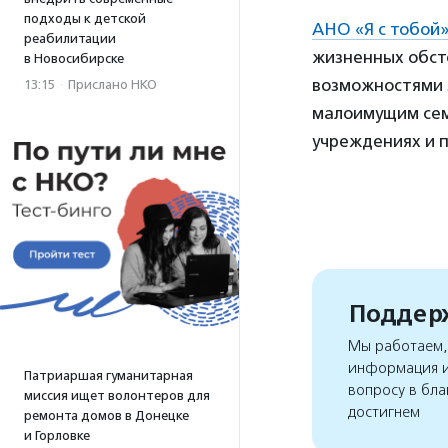
подходы к детской
АНО «Я с тобой
реабилитации
жизненных обст
в Новосибирске
возможностями 
13:15
·
Прислано НКО
малоимущим сем
учреждениях и 
Поддерж
Мы работаем, 
информация и
Патриаршая гуманитарная
вопросу в бла
миссия ищет волонтеров для
достигнем
ремонта домов в Донецке
и Горловке