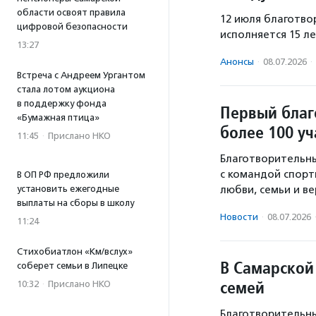
области освоят правила
12 июля благотв
цифровой безопасности
исполняется 15 ле
13:27
Анонсы
·
08.07.2026
·
Встреча с Андреем Ургантом
стала лотом аукциона
в поддержку фонда
Первый благ
«Бумажная птица»
более 100 у
11:45
·
Прислано НКО
Благотворительны
с командой спорти
В ОП РФ предложили
установить ежегодные
любви, семьи и ве
выплаты на сборы в школу
Новости
·
08.07.2026
11:24
Стихобиатлон «Км/вслух»
В Самарской 
соберет семьи в Липецке
семей
10:32
·
Прислано НКО
Благотворительны