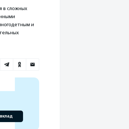
я в сложных
енными
многодетным и
ительных
 вклад