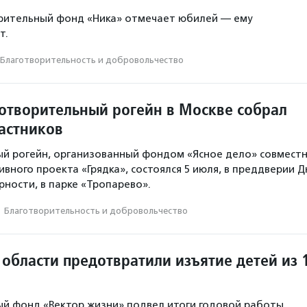
орительный фонд «Ника» отмечает юбилей — ему
т.
Благотвори­тель­ность и доброволь­чест­во
отворительный рогейн в Москве собрал
частников
й рогейн, организованный фондом «Ясное дело» совмест
вного проекта «Грядка», состоялся 5 июля, в преддверии Д
рности, в парке «Тропарево».
·
Благотвори­тель­ность и доброволь­чест­во
области предотвратили изъятие детей из 
й фонд «Вектор жизни» подвел итоги годовой работы